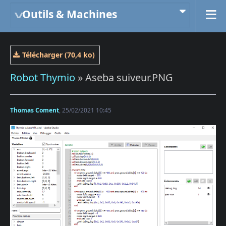
Outils & Machines
Télécharger (70,4 ko)
Robot Thymio
» Aseba suiveur.PNG
Thomas Coment
, 25/02/2021 10:45