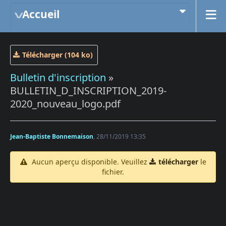
Accueil
Télécharger (104 ko)
Bulletin d'inscription
»
BULLETIN_D_INSCRIPTION_2019-
2020_nouveau_logo.pdf
Jean-Baptiste Bonnemaison
, 28/11/2019 13:35
Aucun aperçu disponible. Veuillez
télécharger
le
fichier.