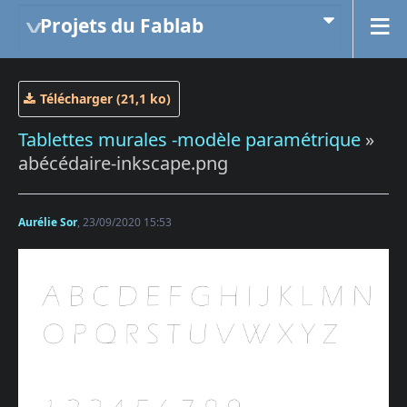
Projets du Fablab
Télécharger (21,1 ko)
Tablettes murales -modèle paramétrique
»
abécédaire-inkscape.png
Aurélie Sor
, 23/09/2020 15:53