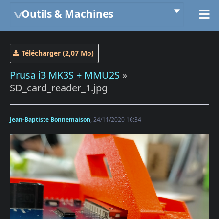
Outils & Machines
Télécharger (2,07 Mo)
Prusa i3 MK3S + MMU2S
»
SD_card_reader_1.jpg
Jean-Baptiste Bonnemaison
, 24/11/2020 16:34