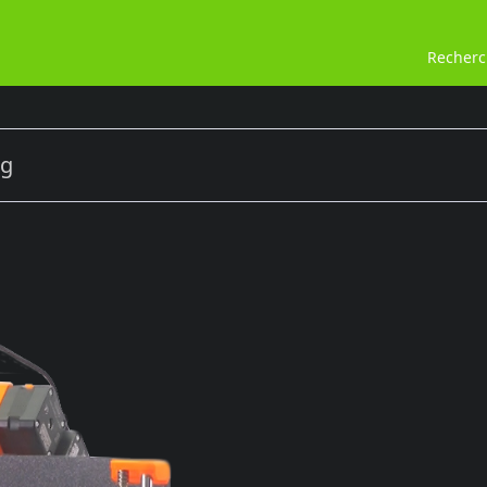
Recher
ng