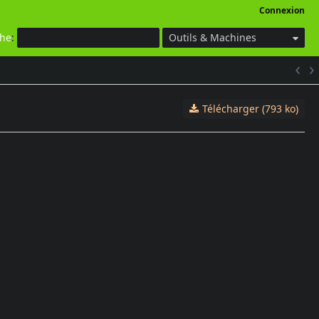
Connexion
che
:
Outils & Machines
Télécharger (793 ko)