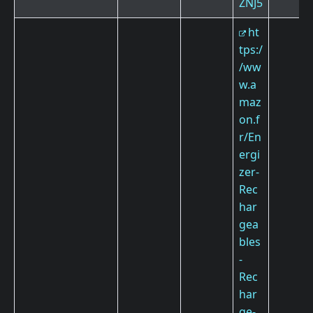
ZNJ5
ht
tps:/
/ww
w.a
maz
on.f
r/En
ergi
zer-
Rec
har
gea
bles
-
Rec
har
ge-