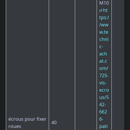
M10
ht
tps:/
/ww
w.te
chni
c-
ach
at.c
om/
725-
vis-
ecro
us/5
42-
662
écrous pour fixer
6-
40
roues
pati