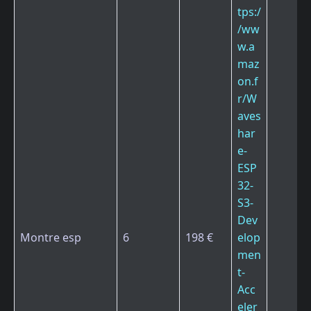
tps:/
/ww
w.a
maz
on.f
r/W
aves
har
e-
ESP
32-
S3-
Dev
Montre esp
6
198 €
elop
men
t-
Acc
eler