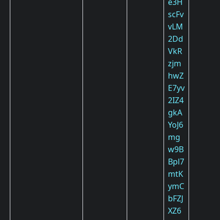
e3H
scFv
vLM
2Dd
VkR
zjm
hwZ
E7yv
2IZ4
gkA
YoJ6
mg
w9B
Bpl7
mtK
ymC
bFZJ
XZ6