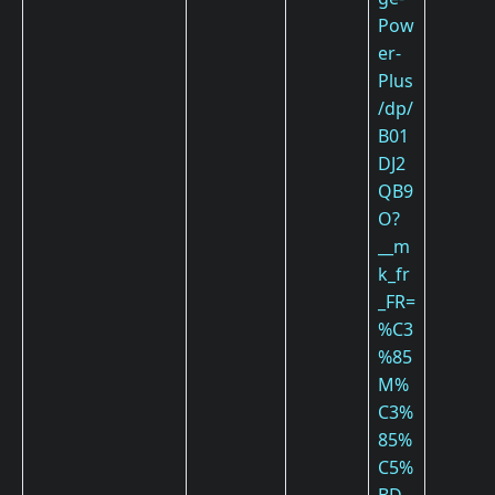
Pow
er-
Plus
/dp/
B01
DJ2
QB9
O?
__m
k_fr
_FR=
%C3
%85
M%
C3%
85%
C5%
BD