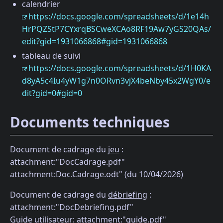
calendrier
https://docs.google.com/spreadsheets/d/1e14h
HrPQZStP7CYxrqBSCweXCAo8RF19Aw7yGS20QAs/
edit?gid=1931066868#gid=1931066868
tableau de suivi
https://docs.google.com/spreadsheets/d/1H0KA
d8yA5c4Iu4yW1g7n0ORvn3vjX4beNby45x2WgY0/e
dit?gid=0#gid=0
Documents techniques
Document de cadrage du
jeu
:
attachment:"DocCadrage.pdf"
attachment:Doc.Cadrage.odt" (du 10/04/2026)
Document de cadrage du
débriefing
:
attachment:"DocDebriefing.pdf"
Guide utilisateur: attachment:"guide.pdf"