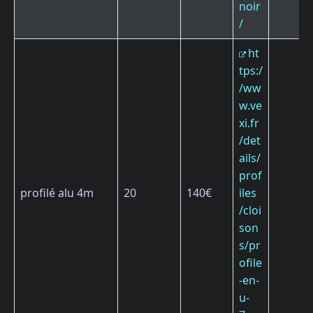
noir
/
ht
tps:/
/ww
w.ve
xi.fr
/det
ails/
prof
profilé alu 4m
20
140€
iles
/cloi
son
s/pr
ofile
-en-
u-