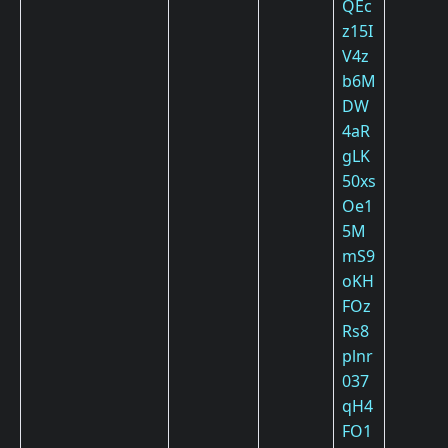
QEc
z15I
V4z
b6M
DW
4aR
gLK
50xs
Oe1
5M
mS9
oKH
FOz
Rs8
plnr
037
qH4
FO1