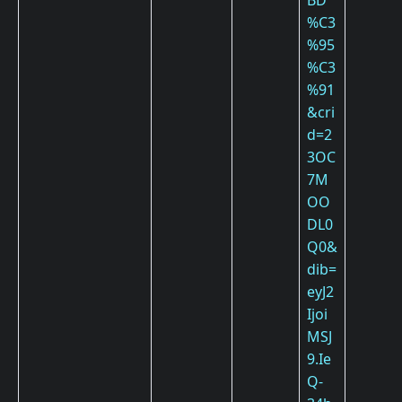
%C3
%95
%C3
%91
&cri
d=2
3OC
7M
OO
DL0
Q0&
dib=
eyJ2
Ijoi
MSJ
9.Ie
Q-