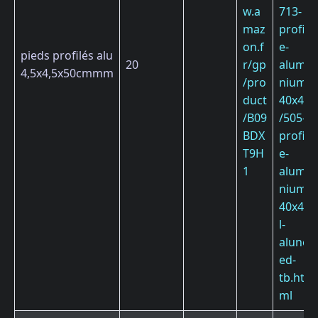
w.a
713-
maz
profil
on.f
e-
pieds profilés alu
20
r/gp
alumi
4,5x4,5x50cmmm
/pro
nium-
duct
40x40
/B09
/505-
BDX
profil
T9H
e-
1
alumi
nium-
40x40
l-
alune
ed-
tb.ht
ml