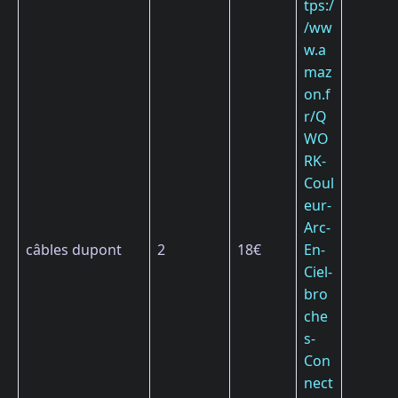
tps:/
/ww
w.a
maz
on.f
r/Q
WO
RK-
Coul
eur-
Arc-
câbles dupont
2
18€
En-
Ciel-
bro
che
s-
Con
nect