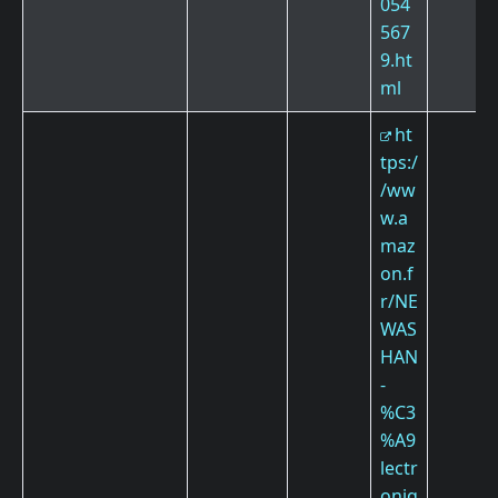
054
567
9.ht
ml
ht
tps:/
/ww
w.a
maz
on.f
r/NE
WAS
HAN
-
%C3
%A9
lectr
oniq