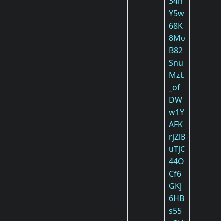
34h
Y5w
68K
8Mo
B82
Snu
Mzb
_of
DW
w1Y
AFK
rjZlB
uTjC
44O
Cf6
GKj
6HB
s55