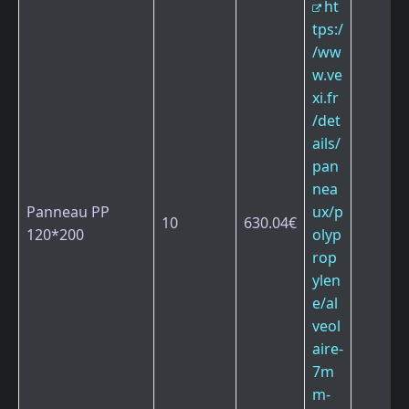
ht
tps:/
/ww
w.ve
xi.fr
/det
ails/
pan
nea
Panneau PP
ux/p
10
630.04€
120*200
olyp
rop
ylen
e/al
veol
aire-
7m
m-