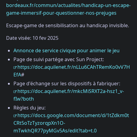
bordeaux.fr/commun/actualites/handicap-un-escape-
game-immersif-pour-questionner-nos-prejuges
Escape-game de sensibilisation au handicap invisible.
Date visée: 10 fev 2025
Annonce de service civique pour animer le jeu
Page de suivi partége avec Sun Project:
https://doc.aquilenet.fr/nLLu6CAhTRemKo0vV7H
EfA
#
Page d'échange sur les dispositifs à fabriquer:
https://doc.aquilenet.fr/mkcMiSRXT2a-hsz1_v-
fIw?both
Règles du jeu:
https://docs.google.com/document/d/1tZdkm0t
CRt5oTzTyzorqpXn1O-
mTwkhQR77pyMGv5As/edit?tab=t.0