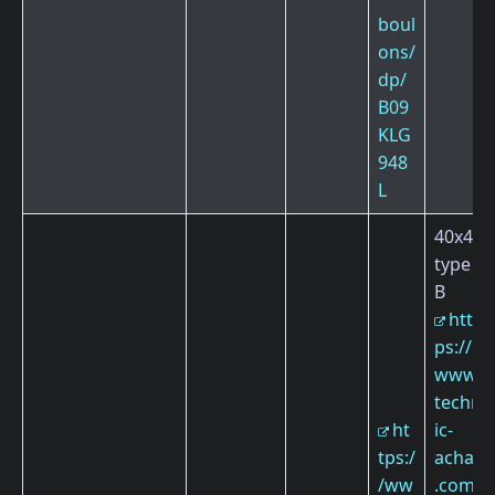
boul
ons/
dp/
B09
KLG
948
L
40x40
type
B
htt
ps://
www.
techn
ht
ic-
tps:/
achat
/ww
.com/