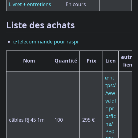
Livret + entretiens
En cours
Liste des achats
telecommande pour raspi
autre
Nom
Quantité
Prix
Lien
lien
ht
tps:/
/ww
w.ldl
c.pr
o/fic
câbles RJ 45 1m
100
295 €
he/
PB0