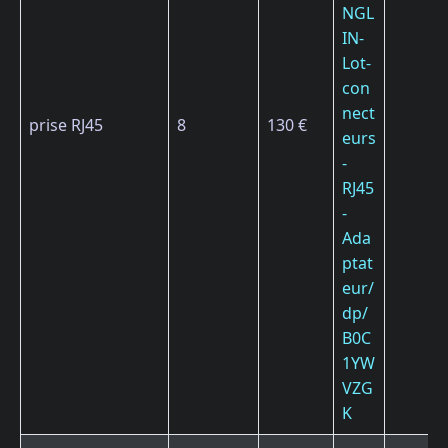
NGL
IN-
Lot-
con
nect
prise RJ45
8
130 €
eurs
-
RJ45
-
Ada
ptat
eur/
dp/
B0C
1YW
VZG
K