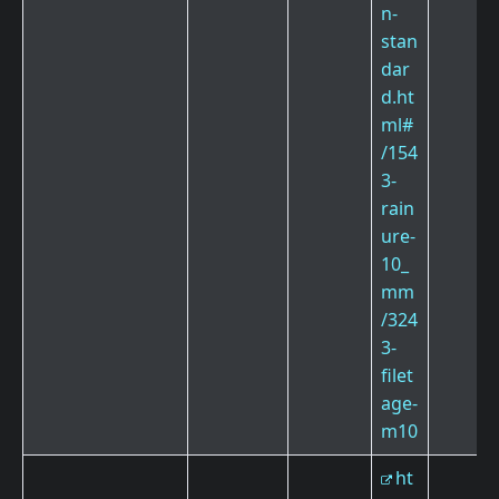
n-
stan
dar
d.ht
ml#
/154
3-
rain
ure-
10_
mm
/324
3-
filet
age-
m10
ht