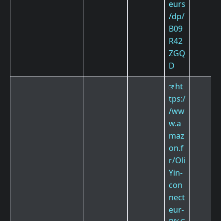
eurs
/dp/
B09
R42
ZGQ
D
ht
tps:/
/ww
w.a
maz
on.f
r/Oli
Yin-
con
nect
eur-