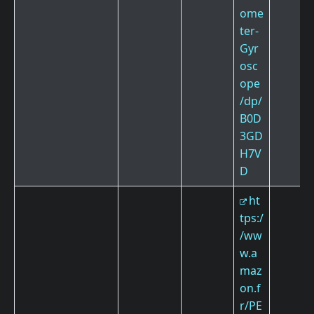
ome
ter-
Gyr
osc
ope
/dp/
B0D
3GD
H7V
D
ht
tps:/
/ww
w.a
maz
on.f
r/PE