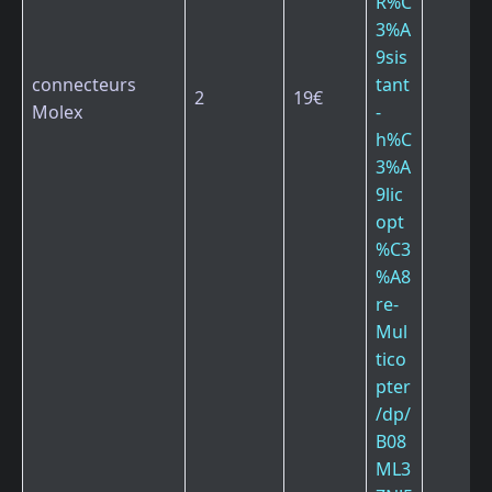
R%C
3%A
9sis
connecteurs
tant
2
19€
Molex
-
h%C
3%A
9lic
opt
%C3
%A8
re-
Mul
tico
pter
/dp/
B08
ML3