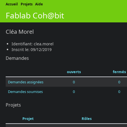
Accueil
Projets
Aide
Fablab Coh@bit
Cléa Morel
Identifiant: clea.morel
Inscrit le: 09/12/2019
Demandes
ouverts
fermés
Demandes assignées
0
0
Demandes soumises
0
0
Projets
Projet
Rôles