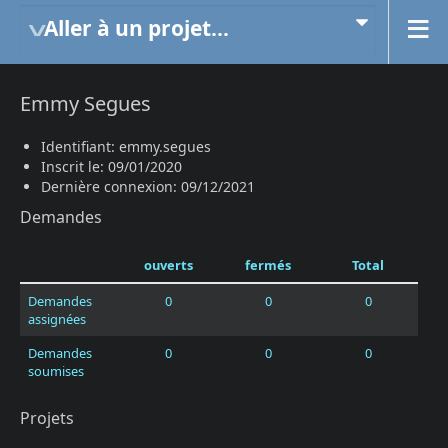
Aller à un projet...
Emmy Segues
Identifiant: emmy.segues
Inscrit le: 09/01/2020
Dernière connexion: 09/12/2021
Demandes
ouverts
fermés
Total
Demandes
0
0
0
assignées
Demandes
0
0
0
soumises
Projets