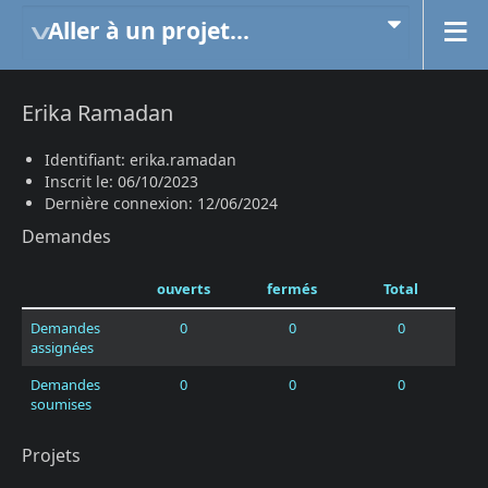
Aller à un projet...
Erika Ramadan
Identifiant: erika.ramadan
Inscrit le: 06/10/2023
Dernière connexion: 12/06/2024
Demandes
ouverts
fermés
Total
Demandes
0
0
0
assignées
Demandes
0
0
0
soumises
Projets