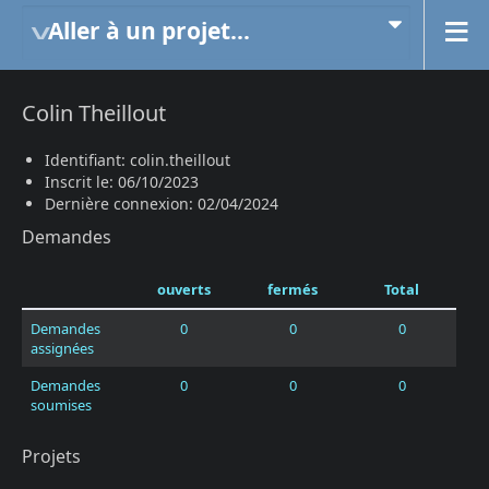
Aller à un projet...
Colin Theillout
Identifiant: colin.theillout
Inscrit le: 06/10/2023
Dernière connexion: 02/04/2024
Demandes
ouverts
fermés
Total
Demandes
0
0
0
assignées
Demandes
0
0
0
soumises
Projets