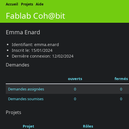
Accueil
Projets
Aide
Fablab Coh@bit
Emma Enard
Identifiant: emma.enard
Inscrit le: 15/01/2024
Dernière connexion: 12/02/2024
Demandes
ouverts
fermés
Demandes assignées
0
0
Demandes soumises
0
0
Projets
Projet
Rôles