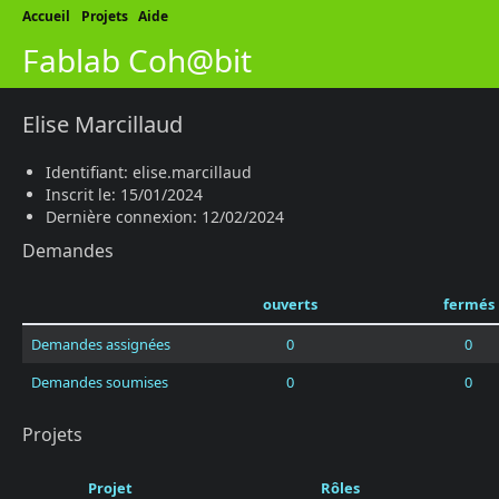
Accueil
Projets
Aide
Fablab Coh@bit
Elise Marcillaud
Identifiant: elise.marcillaud
Inscrit le: 15/01/2024
Dernière connexion: 12/02/2024
Demandes
ouverts
fermés
Demandes assignées
0
0
Demandes soumises
0
0
Projets
Projet
Rôles