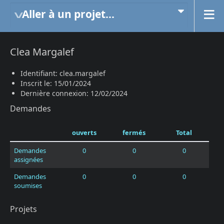
Aller à un projet...
Clea Margalef
Identifiant: clea.margalef
Inscrit le: 15/01/2024
Dernière connexion: 12/02/2024
Demandes
ouverts
fermés
Total
Demandes
0
0
0
assignées
Demandes
0
0
0
soumises
Projets