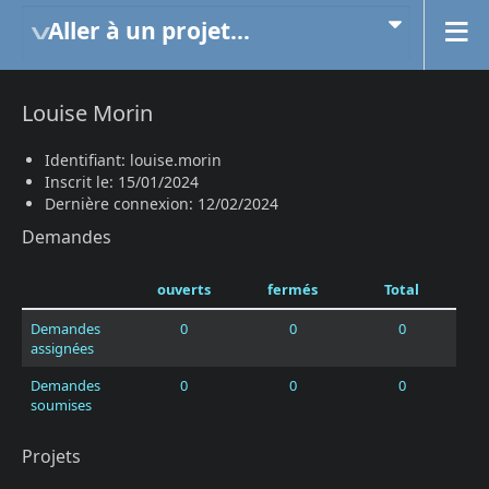
Aller à un projet...
Louise Morin
Identifiant: louise.morin
Inscrit le: 15/01/2024
Dernière connexion: 12/02/2024
Demandes
ouverts
fermés
Total
Demandes
0
0
0
assignées
Demandes
0
0
0
soumises
Projets