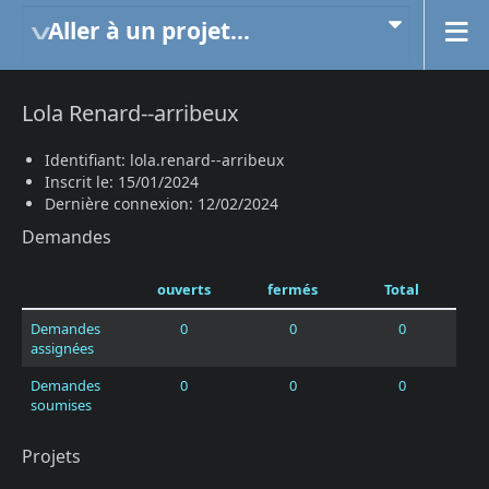
Aller à un projet...
Lola Renard--arribeux
Identifiant: lola.renard--arribeux
Inscrit le: 15/01/2024
Dernière connexion: 12/02/2024
Demandes
ouverts
fermés
Total
Demandes
0
0
0
assignées
Demandes
0
0
0
soumises
Projets