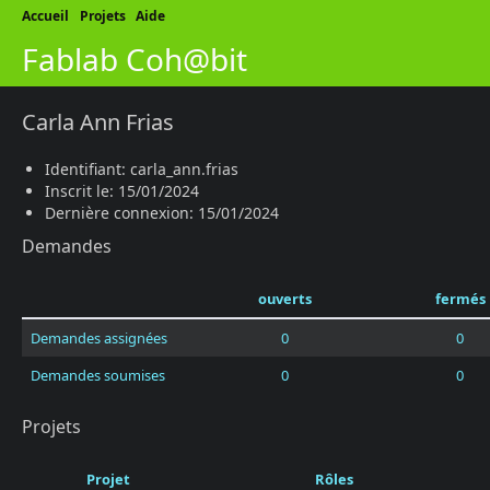
Accueil
Projets
Aide
Fablab Coh@bit
Carla Ann Frias
Identifiant: carla_ann.frias
Inscrit le: 15/01/2024
Dernière connexion: 15/01/2024
Demandes
ouverts
fermés
Demandes assignées
0
0
Demandes soumises
0
0
Projets
Projet
Rôles