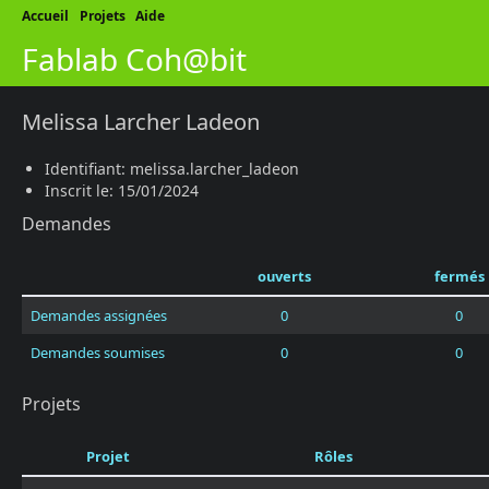
Accueil
Projets
Aide
Fablab Coh@bit
Melissa Larcher Ladeon
Identifiant: melissa.larcher_ladeon
Inscrit le: 15/01/2024
Demandes
ouverts
fermés
Demandes assignées
0
0
Demandes soumises
0
0
Projets
Projet
Rôles