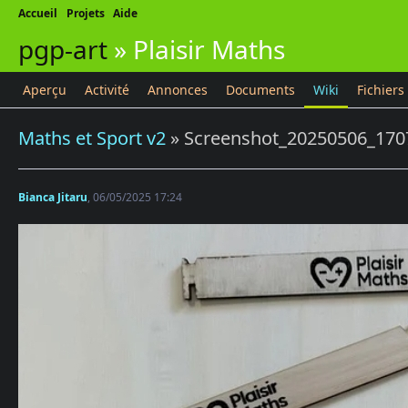
Accueil
Projets
Aide
pgp-art
»
Plaisir Maths
Aperçu
Activité
Annonces
Documents
Wiki
Fichiers
Maths et Sport v2
» Screenshot_20250506_170
Bianca Jitaru
, 06/05/2025 17:24