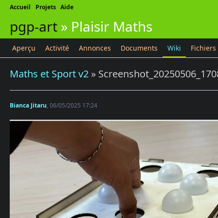
Accueil
Projets
Aide
pgp-art
»
Plaisir Maths
Aperçu
Activité
Annonces
Documents
Wiki
Fichiers
Maths et Sport v2
» Screenshot_20250506_170
Bianca Jitaru
, 06/05/2025 17:24