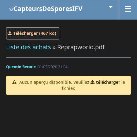
CapteursDeSporesIFV
Télécharger (467 ko)
Liste des achats
» Reprapworld.pdf
Quentin Becarie
, 01/07/2020 21:04
Aucun aperçu disponible. Veuillez
télécharger
le
fichier.