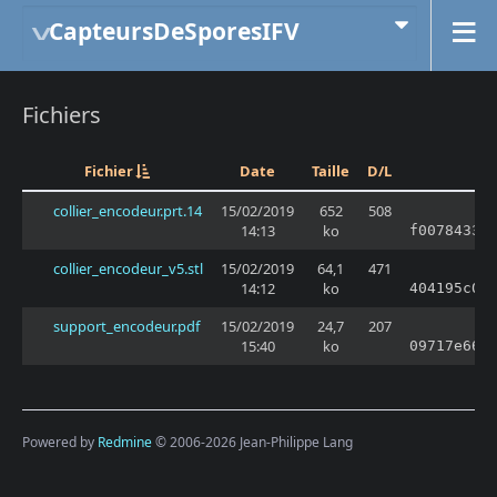
CapteursDeSporesIFV
Fichiers
Fichier
Date
Taille
D/L
collier_encodeur.prt.14
15/02/2019
652
508
14:13
ko
f00784336
collier_encodeur_v5.stl
15/02/2019
64,1
471
14:12
ko
404195c09
support_encodeur.pdf
15/02/2019
24,7
207
15:40
ko
09717e665
Powered by
Redmine
© 2006-2026 Jean-Philippe Lang