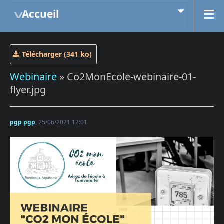
Accueil
Télécharger (341 ko)
Webinaire
» Co2MonEcole-webinaire-01-
flyer.jpg
pgp pgp
, 25/06/2021 12:01