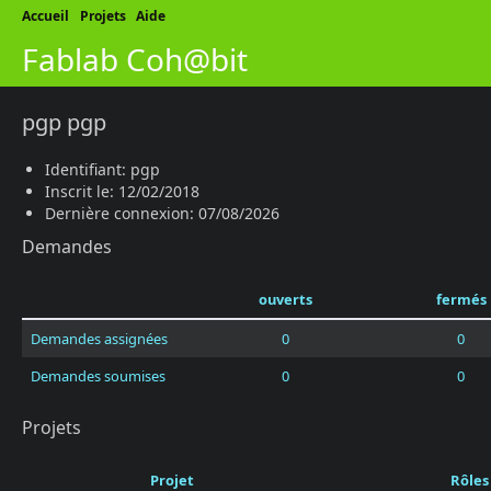
Accueil
Projets
Aide
Fablab Coh@bit
pgp pgp
Identifiant: pgp
Inscrit le: 12/02/2018
Dernière connexion: 07/08/2026
Demandes
ouverts
fermés
Demandes assignées
0
0
Demandes soumises
0
0
Projets
Projet
Rôles