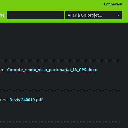
Connexion
che
:
Aller à un projet...
er
Compte_rendu_visio_partenariat_IA_CPS.docx
mes
Devis 240019.pdf