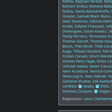
Rother
,
Raphaël Verdoit
,
Rebe
Romain Sinéus
,
Romane Balla
Dubos
,
Sacha Alessandrello
,
Groutel
,
Samuel Blanc-Busin
Sean Devienne
,
Sidonie Delm
Arraki
,
Sofiane Chaouadi
,
sof
Domingues
,
Susan Kovacs
,
S
Teddy Ferreira
,
Tennessee Si
Thomas Gauret
,
Thomas Gou
Baron
,
Théo Biron
,
Théo Can
Auge
,
Titouan Goulard
,
Tom B
Tristan Conseil
,
Ulrich Monite
Vicente Perez Fayet
,
Victor C
Ushindi Uwezo
,
Xavier Carus
Yann Accettura
,
Yannick Cor
Yema Legris
,
Yoan Gabriel
,
Yo
Zacharie Vinatier
,
Zoé Audoub
coh@bit
,
ebabx
,
ENSC
,
Services_Civiques
,
stages
Rapporteur:
Louis Charbonn