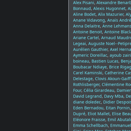
Alex Pisani
,
Alexandre Benarb
Bonnaud
,
Alexis Hugonnet
,
A
Aline Bodet
,
Alix Mazurier
,
Al
Anane Vidavong
,
Anaïs Andr
Anna Delaitre
,
Anne Lehman
Antoine Benoit
,
Antoine Blacl
Ariane Cartel
,
Arnaud Maudr
Legeai
,
Auguste Noel--Petipr
Aurélien Gauthier
,
Axel Hern
Aymeric Doreillac
,
ayoub zair
boineau
,
Bastien Lucas
,
Benj
Boubacar Ndiaye
,
Brice Riga
Carel Kaminski
,
Catherine Ca
Delestage
,
Clovis Akoun-Gaif
Rothlisberger
,
Clémentine Ro
Four
,
Célia Girardeau
,
Damien
David Legrand
,
Davy Mba
,
De
diane doledec
,
Didier Despoi
Eden Bernadou
,
Eitan Pornin
Dupré
,
Eliot Mallet
,
Elise Be
Eléonore Fraisse
,
Emil Abutal
Emma Schellbach
,
Emmanuel 