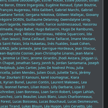
eiro
,
Estelle Leboulenger
,
Esther Holzer
,
Estèle Jouison
,
Ethan
nne Baron
,
Ettore Ingargiola
,
Eugénie Renaud
,
Eytan Boutrie
,
François Augereau
,
Félix Galibert
,
Gabriel Marchi
,
Gabriel
Gaëtane Tantot
,
Gergana Nikolova
,
Gildwen Mallejac
,
Giovany
régoire DORIN
,
Guillaume Delannay
,
Gwendalyne Leroy
,
ourt-lagarde
,
Hamida Hallil
,
harice ouldmessaoud
,
Hassirou
elmaate
,
Hugo Babet
,
Hugo Balzarini
,
Hugo De Rambures
,
hyunhee park
,
Héloïse Berroneau
,
Hélène Squarcioni
,
Ida
,
ilian laouici
,
Ilona Caillaud
,
Ilona Taillacot
,
Imane Meziani
,
s Saint Palais
,
Inla Hukaetau
,
Inès Fualdes
,
Isaak Cohen
,
OURAD
,
Jade Lemesle
,
Jane Garrigue-Hordeaux
,
Jean Slivciuc
,
Jean-Baptiste Cosnier
,
Jean-Christophe Linares
,
Jean-Marie
a
,
Jeremie Le Clerc
,
Jerome Girardin
,
Jhodi Avizara
,
Jingyan Li
,
n Chapat
,
Jonathan Savry
,
Jonnh b
,
Jordan Santamaria
,
Joseph
Medjdoub
,
Jules Cartier
,
Jules De Nodrest Priou
,
Julia
ricella
,
Julien Mendes
,
Julien Oculi
,
Juliette Taris
,
Jérémy
har Zourkani El Kanouni
,
karel soumagnac
,
Kiara
e
,
Kyrian Bunel
,
Lauren Contin
,
Laurent Makowec
,
Lea
li
,
leonnel Famen
,
Lilian Kosin
,
Lilly Darbarie
,
Lisa El
Schreiber
,
Loan Bonneau
,
Loan Serin-Robert
,
Logan Lahlah
,
 Sanchez
,
Loris Beaulier
,
Louis Blanc
,
Louis Charbonneaux
,
 Forest
,
Lucas Boisseau
,
Lucas Bouchaud
,
Lucas Desmesures
,
Lucas Tirand
,
Lukas Blouin
,
Léa Hugon
,
Léni Cervetto
,
Léo