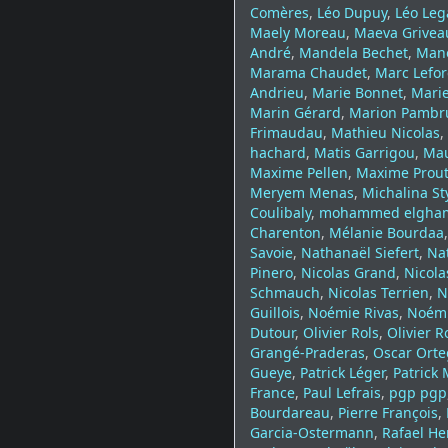
Comères
,
Léo Dupuy
,
Léo Leg
Maely Moreau
,
Maeva Grivea
André
,
Mandela Bechet
,
Man
Marama Chaudet
,
Marc Lefor
Andrieu
,
Marie Bonnet
,
Mari
Marin Gérard
,
Marion Pambr
Frimaudau
,
Mathieu Nicolas
,
hachard
,
Matis Garrigou
,
Mau
Maxime Pellen
,
Maxime Prou
Meryem Menas
,
Michalina St
Coulibaly
,
mohammed elgham
Charenton
,
Mélanie Bourdaa
Savoie
,
Nathanaël Siefert
,
Na
Pinero
,
Nicolas Grand
,
Nicola
Schmauch
,
Nicolas Terrien
,
N
Guillois
,
Noémie Rivas
,
Noémi
Dutour
,
Olivier Rols
,
Olivier R
Grangé-Praderas
,
Oscar Ort
Gueye
,
Patrick Léger
,
Patrick 
France
,
Paul Lefrais
,
pgp pgp
Bourdareau
,
Pierre François
,
Garcia-Ostermann
,
Rafael H