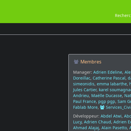
Recher
Membres
Manager:
Adrien Edeline
,
Ale
Doreillac
,
Catherine Pascal
,
d
simeonidis
,
emma labarthe
,
Jules Cartier
,
karel soumagna
Andrieu
,
Maëlle Ducasse
,
Nat
Paul France
,
pgp pgp
,
Sam Gr
Fablab More
,
Services_Civ
Développeur:
Abdel Atwi
,
Abd
Lucy
,
Adrien Chaud
,
Adrien E
Ahmad Alajaj
,
Alain Pasetto
,