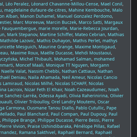
al
,
Léo Peralez
,
Léonard Chavanne-Millou-Cense
,
Mael Conil
,
u
,
magdelaine dufaure-de-citres
,
Mahine Kembouche
,
Malo
on Alban
,
Manon Duhamel
,
Manuel Gonzalez Perdomo
,
estier
,
Marc Moreeuw
,
Marcin Buczek
,
Marco Satti
,
Margaux
e Fauquembergue
,
marie morelle
,
Marie-Rebecca Jourdan
,
un
,
Mark Stepanov
,
Martine Schiffer
,
Mateo Cebrian
,
Mathias
Mathilde Lazovic
,
Mathis Duhayon
,
Mathis Perlet
,
mathys
ricette Mesguich
,
Maurine Grange
,
Maxime Montigaud
,
teau
,
Maxime Roux
,
Maëlle Ducasse
,
Mehdi Moustaoui
,
yczyńska
,
Michel Thibault
,
Mohamad Salman
,
mohamed
marti
,
Moncef Maali
,
Monique TT Nguyen
,
Morgann
,
Naelle Valat
,
Nassim Chebbi
,
Nathan Cattiaux
,
Nathan
thaël Deniau
,
Naïla Ahamada
,
Neil Ameur
,
Nicolas Cancio
s Lamiraud
,
Nicolas Milhé
,
Nicolas SCHAFF
,
Nicolas
ina Lacroix
,
Nizar Feth El Khair
,
Noah Cazeaudumec
,
Noah
e Sanchez-Larréa
,
Odessa Ayadi
,
Olivia Raherinirina
,
Olivier
ouault
,
Olivier Triboulloy
,
Orel Landry Moutemi
,
Oscar
ega Carmona
,
Ousmane Tanou Diallo
,
Pablo Cutullic
,
Pape
Mellado
,
Paul Blanchard
,
Paul Compan
,
Paul Dupouy
,
Paul
,
Philippe Brange
,
Philippe Ducasse
,
Pierre Bessi
,
Pierre
Pierre Vivion
,
Praise Ushindibaraka
,
Pénélope Pillas
,
Rafael
ernandez
,
Ramana Sakthivel
,
Raphaël Bernard
,
Raphaël