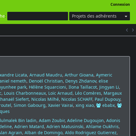
Connexion
che
:
Projets des adhérents
xandre Licata
,
Arnaud Maudru
,
Arthur Gioana
,
Aymeric
aniel nemeth
,
Denoël Christian
,
Denys Zhdanov
,
elise
hyunhee park
,
Hélène Squarcioni
,
Ilona Taillacot
,
Jingyan Li
,
c
,
Louis Charbonneaux
,
Loïc Arnaud
,
Léo Comères
,
Margaux
hanaël Siefert
,
Nicolas Milhé
,
Nicolas SCHAFF
,
Paul Dupouy
,
outel
,
Simon Gabourg
,
Xavier Vairai
,
xing xiao
,
ebabx
,
iques
ulmalek Bin ladin
,
Adam Zoubir
,
Adeline Dugoujon
,
Adonis
deline
,
Adrien Matard
,
Adrien Matusinski
,
Ahlame Oukhris
,
Alan Agrain
,
Alban de Domingo
,
Aldo Rodriguez Gutierrez
,