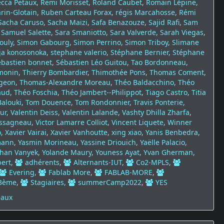
cca Petaux
,
Remi Morisset
,
Roland Caubet
,
Romain Lépine
,
rin-Glotain
,
Ruben Carteau Forax
,
régis Marcahosse
,
Rémi
Sacha Caruso
,
Sacha Maizi
,
Safa Benazouze
,
Sajid Rafi
,
Sam
,
Samuel Salette
,
Sara Smaniotto
,
Sara Valverde
,
Sarah Viegas
,
ouly
,
Simon Gabourg
,
Simon Perrino
,
Simon Triboy
,
Slimane
ija konosonoka
,
stephane valerio
,
Stéphane Bernier
,
Stéphane
ébastien bonnet
,
Sébastien Léo Guitou
,
Tao Bordonneau
,
monin
,
Thierry Bombardier
,
Thimothée Pons
,
Thomas Coment
,
geon
,
Thomas-Alexandre Moreau
,
Théo Baldacchino
,
Théo
aud
,
Théo Foschia
,
Théo Jambert--Philippot
,
Tiago Castro
,
Titia
alouki
,
Tom Douence
,
Tom Rondonnier
,
Travis Ponterie
,
ur
,
Valentin Deiss
,
Valentin Lalande
,
Vashty Dhilla Zharfa
,
assagneau
,
Victor Lamarre Colliot
,
Vincent Liquete
,
Winner
o
,
Xavier Vairai
,
Xavier Vanhoutte
,
xing xiao
,
Yanis Benbedra
,
mann
,
Yasmin Morineau
,
Yassine Driouich
,
Yaëlle Palacio
,
han Vanyek
,
Yolande Maury
,
Youness Ayat
,
Yvan Gherman
,
ert
,
adhérents
,
Alternants-IUT
,
Co2-MPLS
,
Evering
,
Fablab More
,
FABLAB-MORE
,
 3ème
,
Stagiaires
,
summerCamp2022
,
YES
eaux