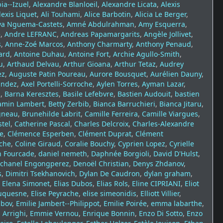
ia--Izuel
,
Alexandre Blanloeil
,
Alexandre Licata
,
Alexis
lexis Liquet
,
Ali Touhami
,
Alice Barbotin
,
Alicia Le Berger
,
ya Nguema-Castets
,
Amné Abdulrahman
,
Amy Esquerra
,
é
,
Andre LEFRANC
,
Andreas Papamargarits
,
Angèle Jollivet
,
s
,
Anne-Zoé Marcos
,
Anthony Charmarty
,
Anthony Penaud
,
ard
,
Antoine Duhau
,
Antoine Fort
,
Archie Agullo-Smith
,
u
,
Arthaud Delvau
,
Arthur Gioana
,
Arthur Tetaz
,
Audrey
ez
,
Auguste Patin Poureau
,
Aurore Bousquet
,
Aurélien Dauny
,
andez
,
Axel Portelli-Sorroche
,
Aylen Torres
,
Ayman Lazar
,
i
,
Barna Keresztes
,
Basile Lefebvre
,
Bastien Audouit
,
bastien
amin Lambert
,
Betty Zerbib
,
Bianca Barruchieri
,
Bianca Jitaru
,
gneau
,
Brunehilde Labrit
,
Camille Ferreira
,
Camille Viargues
,
stel
,
Catherine Pascal
,
Charles Delcroix
,
Charles-Alexandre
fe
,
Clémence Esperben
,
Clément Duprat
,
Clément
che
,
Coline Giraud
,
Coralie Bouchy
,
Cyprien Lopez
,
Cyrielle
 Fourcade
,
daniel nemeth
,
Daphnée Borgioli
,
David D'Hulst
,
chanel Engongperez
,
Denoël Christian
,
Denys Zhdanov
,
s
,
Dimitri Tsekhanovich
,
Dylan De Caudron
,
dylan graham
,
,
Elena Simonet
,
Elias Dubos
,
Elias Rols
,
Eline CIPRIANI
,
Eliot
auquesne
,
Elise Peyrache
,
elise simeonidis
,
Elliott Villier
,
ibov
,
Emilie Jambert--Philippot
,
Emilie Poirée
,
emma labarthe
,
Arrighi
,
Emmie Vernou
,
Enrique Bonnin
,
Enzo Di Sotto
,
Enzo