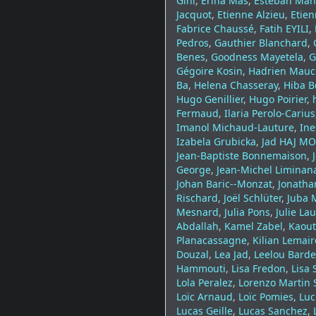
Gini
,
Erina Mas
,
Esteban Man
Jacquot
,
Etienne Alzieu
,
Etie
Fabrice Chaussé
,
Fatih EYILI
,
Pedros
,
Gauthier Blanchard
,
Benes
,
Goodness Mayetela
,
G
Gégoire Kosin
,
Hadrien Mauc
Ba
,
Helena Chasseray
,
Hiba B
Hugo Genillier
,
Hugo Poirier
,
Fermaud
,
Ilaria Perolo-Carius
Imanol Michaud-Lauture
,
Ine
Izabela Grubicka
,
Jad HAJ M
Jean-Baptiste Bonnemaison
,
George
,
Jean-Michel Liminan
Johan Baric--Monzat
,
Jonatha
Rischard
,
Joël Schlüter
,
Juba 
Mesnard
,
Julia Pons
,
Julie Lau
Abdallah
,
Kamel Zabel
,
Kaout
Planacassagne
,
Kilian Lemair
Douzal
,
Lea Jad
,
Leelou Bardel
Hammouti
,
Lisa Fredon
,
Lisa 
Lola Peralez
,
Lorenzo Martin
Loïc Arnaud
,
Loïc Pomies
,
Luc
Lucas Geille
,
Lucas Sanchez
,