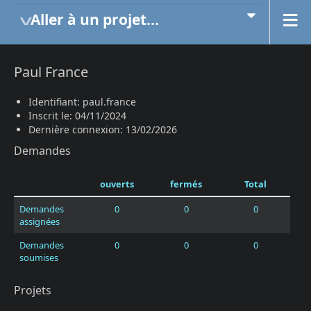
Aller à un projet...
Paul France
Identifiant: paul.france
Inscrit le: 04/11/2024
Dernière connexion: 13/02/2026
Demandes
ouverts
fermés
Total
Demandes
0
0
0
assignées
Demandes
0
0
0
soumises
Projets