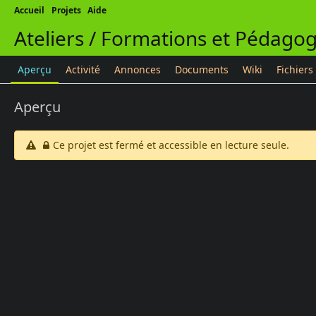
Accueil
Projets
Aide
Ateliers / Formations et Pédagog
Aperçu
Activité
Annonces
Documents
Wiki
Fichiers
Aperçu
Ce projet est fermé et accessible en lecture seule.