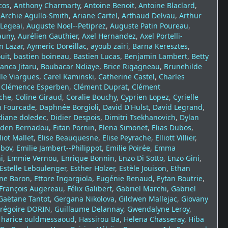
cos
,
Anthony Charmarty
,
Antoine Benoit
,
Antoine Blaclard
,
,
Archie Agullo-Smith
,
Ariane Cartel
,
Arthaud Delvau
,
Arthur
Legeai
,
Auguste Noel--Petiprez
,
Auguste Patin Poureau
,
auny
,
Aurélien Gauthier
,
Axel Hernandez
,
Axel Portelli-
 Lazar
,
Aymeric Doreillac
,
ayoub zairi
,
Barna Keresztes
,
uit
,
bastien boineau
,
Bastien Lucas
,
Benjamin Lambert
,
Betty
ianca Jitaru
,
Boubacar Ndiaye
,
Brice Rigagneau
,
Brunehilde
le Viargues
,
Carel Kaminski
,
Catherine Castel
,
Charles
,
Clémence Esperben
,
Clément Duprat
,
Clément
che
,
Coline Giraud
,
Coralie Bouchy
,
Cyprien Lopez
,
Cyrielle
 Fourcade
,
Daphnée Borgioli
,
David D'Hulst
,
David Legrand
,
diane doledec
,
Didier Despois
,
Dimitri Tsekhanovich
,
Dylan
den Bernadou
,
Eitan Pornin
,
Elena Simonet
,
Elias Dubos
,
liot Mallet
,
Elise Beauquesne
,
Elise Peyrache
,
Elliott Villier
,
ibov
,
Emilie Jambert--Philippot
,
Emilie Poirée
,
Emma
i
,
Emmie Vernou
,
Enrique Bonnin
,
Enzo Di Sotto
,
Enzo Gini
,
Estelle Leboulenger
,
Esther Holzer
,
Estèle Jouison
,
Ethan
nne Baron
,
Ettore Ingargiola
,
Eugénie Renaud
,
Eytan Boutrie
,
François Augereau
,
Félix Galibert
,
Gabriel Marchi
,
Gabriel
Gaëtane Tantot
,
Gergana Nikolova
,
Gildwen Mallejac
,
Giovany
régoire DORIN
,
Guillaume Delannay
,
Gwendalyne Leroy
,
,
harice ouldmessaoud
,
Hassirou Ba
,
Helena Chasseray
,
Hiba