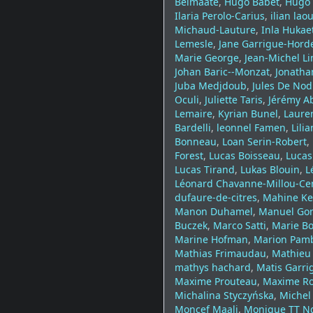
Belmaate
,
Hugo Babet
,
Hugo
Ilaria Perolo-Carius
,
ilian laou
Michaud-Lauture
,
Inla Hukae
Lemesle
,
Jane Garrigue-Hord
Marie George
,
Jean-Michel L
Johan Baric--Monzat
,
Jonatha
Juba Medjdoub
,
Jules De Nod
Oculi
,
Juliette Taris
,
Jérémy A
Lemaire
,
Kyrian Bunel
,
Laure
Bardelli
,
leonnel Famen
,
Lili
Bonneau
,
Loan Serin-Robert
,
Forest
,
Lucas Boisseau
,
Luca
Lucas Tirand
,
Lukas Blouin
,
L
Léonard Chavanne-Millou-Ce
dufaure-de-citres
,
Mahine K
Manon Duhamel
,
Manuel Go
Buczek
,
Marco Satti
,
Marie B
Marine Hofman
,
Marion Pam
Mathias Frimaudau
,
Mathieu 
mathys hachard
,
Matis Garri
Maxime Prouteau
,
Maxime R
Michalina Styczyńska
,
Michel
Moncef Maali
,
Monique TT N