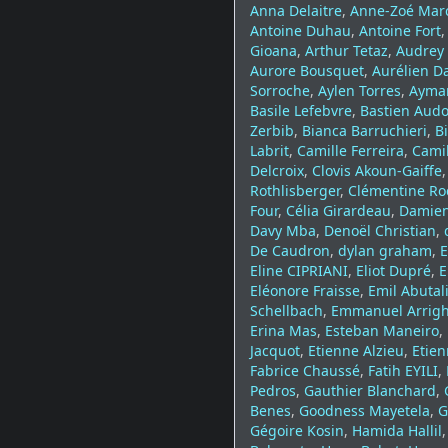
Anna Delaitre
,
Anne-Zoé Mar
Antoine Duhau
,
Antoine Fort
Gioana
,
Arthur Tetaz
,
Audrey 
Aurore Bousquet
,
Aurélien D
Sorroche
,
Aylen Torres
,
Ayman
Basile Lefebvre
,
Bastien Audo
Zerbib
,
Bianca Barruchieri
,
B
Labrit
,
Camille Ferreira
,
Camil
Delcroix
,
Clovis Akoun-Gaiffe
Rothlisberger
,
Clémentine Ro
Four
,
Célia Girardeau
,
Damien
Davy Mba
,
Denoël Christian
,
De Caudron
,
dylan graham
,
E
Eline CIPRIANI
,
Eliot Dupré
,
E
Eléonore Fraisse
,
Emil Abutal
Schellbach
,
Emmanuel Arrigh
Erina Mas
,
Esteban Maneiro
,
Jacquot
,
Etienne Alzieu
,
Etie
Fabrice Chaussé
,
Fatih EYILI
,
Pedros
,
Gauthier Blanchard
,
Benes
,
Goodness Mayetela
,
G
Gégoire Kosin
,
Hamida Hallil