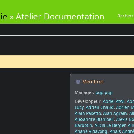
ie
»
Atelier Documentation
Recher
Membres
Manager:
pgp pgp
Développeur:
Abdel Atwi
,
Abd
Lucy
,
Adrien Chaud
,
Adrien 
Alain Pasetto
,
Alan Agrain
,
Al
Alexandre Blanloeil
,
Alexis B
Barbotin
,
Alicia Le Berger
,
Ali
Anane Vidavong
,
Anaïs Andr