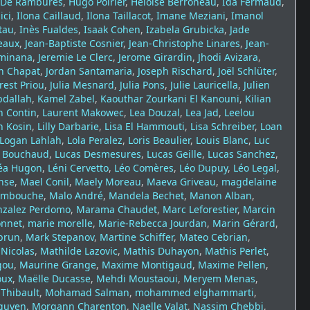
 De Rambures
,
Hugo Poirier
,
Héloïse Berroneau
,
Ida Fermaud
,
ici
,
Ilona Caillaud
,
Ilona Taillacot
,
Imane Meziani
,
Imanol
tau
,
Inès Fualdes
,
Isaak Cohen
,
Izabela Grubicka
,
Jade
eaux
,
Jean-Baptiste Cosnier
,
Jean-Christophe Linares
,
Jean-
iminana
,
Jeremie Le Clerc
,
Jerome Girardin
,
Jhodi Avizara
,
n Chapat
,
Jordan Santamaria
,
Joseph Rischard
,
Joël Schlüter
,
rest Priou
,
Julia Mesnard
,
Julia Pons
,
Julie Lauricella
,
Julien
bdallah
,
Kamel Zabel
,
Kaouthar Zourkani El Kanouni
,
Kilian
n Contin
,
Laurent Makowec
,
Lea Douzal
,
Lea Jad
,
Leelou
an Kosin
,
Lilly Darbarie
,
Lisa El Hammouti
,
Lisa Schreiber
,
Loan
Logan Lahlah
,
Lola Peralez
,
Loris Beaulier
,
Louis Blanc
,
Luc
s Bouchaud
,
Lucas Desmesures
,
Lucas Geille
,
Lucas Sanchez
,
éa Hugon
,
Léni Cervetto
,
Léo Comères
,
Léo Dupuy
,
Léo Legal
,
nse
,
Mael Conil
,
Maely Moreau
,
Maeva Griveau
,
magdelaine
embouche
,
Malo André
,
Mandela Bechet
,
Manon Alban
,
nzalez Perdomo
,
Marama Chaudet
,
Marc Leforestier
,
Marcin
onnet
,
marie morelle
,
Marie-Rebecca Jourdan
,
Marin Gérard
,
brun
,
Mark Stepanov
,
Martine Schiffer
,
Mateo Cebrian
,
Nicolas
,
Mathilde Lazovic
,
Mathis Duhayon
,
Mathis Perlet
,
gou
,
Maurine Grange
,
Maxime Montigaud
,
Maxime Pellen
,
oux
,
Maëlle Ducasse
,
Mehdi Moustaoui
,
Meryem Menas
,
 Thibault
,
Mohamad Salman
,
mohammed elghammarti
,
guyen
,
Morgann Charenton
,
Naelle Valat
,
Nassim Chebbi
,