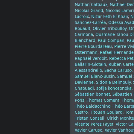
Nathan Cattiaux
,
Nathaël De
Nicolas Grand
,
Nicolas Lami
Lacroix
,
Nizar Feth El Khair
,
N
Sanchez-Larréa
,
Odessa Ayad
Rouault
,
Olivier Triboulloy
,
Or
Carmona
,
Ousmane Tanou Di
Blanchard
,
Paul Compan
,
Pau
Pierre Bourdareau
,
Pierre Viv
Ostermann
,
Rafael Hernande
Raphaël Verdoit
,
Rebecca Pet
Ballarin-Glotain
,
Ruben Carte
Alessandrello
,
Sacha Caruso
,
Samuel Blanc-Busin
,
Samuel 
Devienne
,
Sidonie Delmouly
,
Chaouadi
,
sofija konosonoka
,
Sébastien bonnet
,
Sébastien 
Pons
,
Thomas Coment
,
Thoma
Théo Baldacchino
,
Théo Baro
Castro
,
Titouan Goulard
,
Tom 
Tristan Conseil
,
Ulrich Monite
Vicente Perez Fayet
,
Victor C
Xavier Caruso
,
Xavier Vanhou