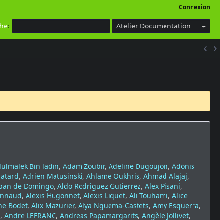
Connexion
che
:
Atelier Documentation
ulmalek Bin ladin
,
Adam Zoubir
,
Adeline Dugoujon
,
Adonis
Matard
,
Adrien Matusinski
,
Ahlame Oukhris
,
Ahmad Alajaj
,
ban de Domingo
,
Aldo Rodriguez Gutierrez
,
Alex Pisani
,
onnaud
,
Alexis Hugonnet
,
Alexis Liquet
,
Ali Touhami
,
Alice
ne Bodet
,
Alix Mazurier
,
Alya Nguema-Castets
,
Amy Esquerra
,
é
,
Andre LEFRANC
,
Andreas Papamargarits
,
Angèle Jollivet
,