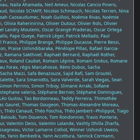
niau
,
Naïla Ahamada
,
Neil Ameur
,
Nicolas Cancio Pinero
,
raud
,
Nicolas SCHAFF
,
Nicolas Schmauch
,
Nicolas Terrien
,
Nina
oah Cazeaudumec
,
Noah Guillois
,
Noémie Rivas
,
Noémie
i
,
Olivia Raherinirina
,
Olivier Dutour
,
Olivier Rols
,
Olivier
el Landry Moutemi
,
Oscar Grangé-Praderas
,
Oscar Ortega
allo
,
Pape Gueye
,
Patrick Léger
,
Patrick Mellado
,
Paul
l France
,
Philippe Brange
,
Philippe Ducasse
,
Pierre Bessi
,
ion
,
Praise Ushindibaraka
,
Pénélope Pillas
,
Rafael Garcia-
z
,
Ramana Sakthivel
,
Raphaël Bernard
,
Raphaël Rother
,
aux
,
Roland Caubet
,
Romain Lépine
,
Romain Sinéus
,
Romane
au Forax
,
régis Marcahosse
,
Rémi Dubos
,
Sacha
Sacha Maizi
,
Safa Benazouze
,
Sajid Rafi
,
Sam Groutel
,
Salette
,
Sara Smaniotto
,
Sara Valverde
,
Sarah Viegas
,
Sean
Simon Perrino
,
Simon Triboy
,
Slimane Arraki
,
Sofiane
stephane valerio
,
Stéphane Bernier
,
Stéphane Domingues
,
Léo Guitou
,
Tao Bordonneau
,
Teddy Ferreira
,
Thimothée
s Gauret
,
Thomas Gougeon
,
Thomas-Alexandre Moreau
,
n
,
Théo Canaud
,
Théo Foschia
,
Théo Jambert--Philippot
,
Tiago
Balouki
,
Tom Douence
,
Tom Rondonnier
,
Travis Ponterie
,
ur
,
Valentin Deiss
,
Valentin Lalande
,
Vashty Dhilla Zharfa
,
assagneau
,
Victor Lamarre Colliot
,
Winner Ushindi Uwezo
,
tte
,
Yanis Benbedra
,
Yann Accettura
,
Yannick Cormann
,