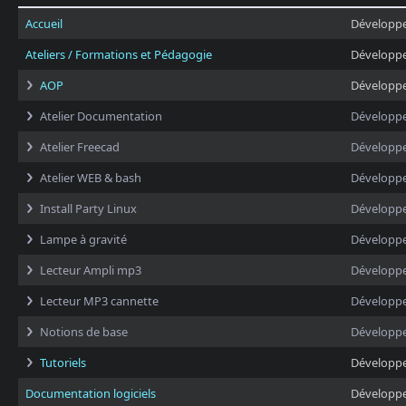
Accueil
Développ
Ateliers / Formations et Pédagogie
Développ
AOP
Développ
Atelier Documentation
Développ
Atelier Freecad
Développ
Atelier WEB & bash
Développ
Install Party Linux
Développ
Lampe à gravité
Développ
Lecteur Ampli mp3
Développ
Lecteur MP3 cannette
Développ
Notions de base
Développ
Tutoriels
Développ
Documentation logiciels
Développ