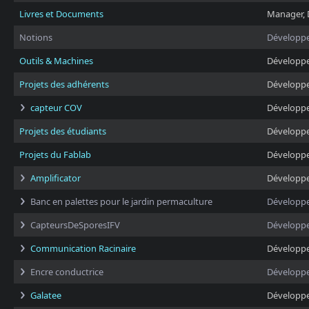
Livres et Documents
Manager, 
Notions
Développ
Outils & Machines
Développ
Projets des adhérents
Développ
capteur COV
Développ
Projets des étudiants
Développ
Projets du Fablab
Développ
Amplificator
Développ
Banc en palettes pour le jardin permaculture
Développ
CapteursDeSporesIFV
Développ
Communication Racinaire
Développ
Encre conductrice
Développ
Galatee
Développ