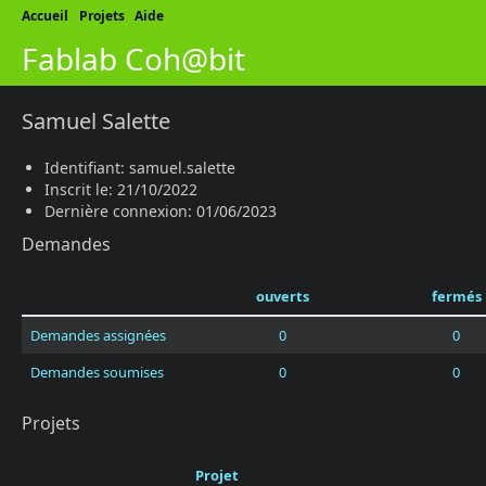
Accueil
Projets
Aide
Fablab Coh@bit
Samuel Salette
Identifiant: samuel.salette
Inscrit le: 21/10/2022
Dernière connexion: 01/06/2023
Demandes
ouverts
fermés
Demandes assignées
0
0
Demandes soumises
0
0
Projets
Projet