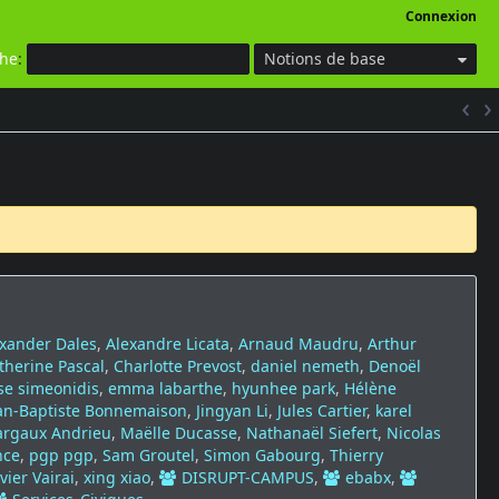
Connexion
che
:
Notions de base
xander Dales
,
Alexandre Licata
,
Arnaud Maudru
,
Arthur
therine Pascal
,
Charlotte Prevost
,
daniel nemeth
,
Denoël
ise simeonidis
,
emma labarthe
,
hyunhee park
,
Hélène
an-Baptiste Bonnemaison
,
Jingyan Li
,
Jules Cartier
,
karel
rgaux Andrieu
,
Maëlle Ducasse
,
Nathanaël Siefert
,
Nicolas
nce
,
pgp pgp
,
Sam Groutel
,
Simon Gabourg
,
Thierry
vier Vairai
,
xing xiao
,
DISRUPT-CAMPUS
,
ebabx
,