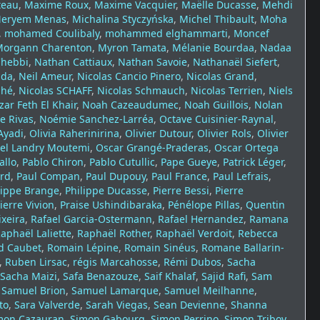
teau
,
Maxime Roux
,
Maxime Vacquier
,
Maëlle Ducasse
,
Mehdi
eryem Menas
,
Michalina Styczyńska
,
Michel Thibault
,
Moha
,
mohamed Coulibaly
,
mohammed elghammarti
,
Moncef
Morgann Charenton
,
Myron Tamata
,
Mélanie Bourdaa
,
Nadaa
Chebbi
,
Nathan Cattiaux
,
Nathan Savoie
,
Nathanaël Siefert
,
ada
,
Neil Ameur
,
Nicolas Cancio Pinero
,
Nicolas Grand
,
lhé
,
Nicolas SCHAFF
,
Nicolas Schmauch
,
Nicolas Terrien
,
Niels
zar Feth El Khair
,
Noah Cazeaudumec
,
Noah Guillois
,
Nolan
e Rivas
,
Noémie Sanchez-Larréa
,
Octave Cuisinier‑Raynal
,
Ayadi
,
Olivia Raherinirina
,
Olivier Dutour
,
Olivier Rols
,
Olivier
el Landry Moutemi
,
Oscar Grangé-Praderas
,
Oscar Ortega
allo
,
Pablo Chiron
,
Pablo Cutullic
,
Pape Gueye
,
Patrick Léger
,
ard
,
Paul Compan
,
Paul Dupouy
,
Paul France
,
Paul Lefrais
,
lippe Brange
,
Philippe Ducasse
,
Pierre Bessi
,
Pierre
ierre Vivion
,
Praise Ushindibaraka
,
Pénélope Pillas
,
Quentin
ixeira
,
Rafael Garcia-Ostermann
,
Rafael Hernandez
,
Ramana
aphaël Laliette
,
Raphaël Rother
,
Raphaël Verdoit
,
Rebecca
d Caubet
,
Romain Lépine
,
Romain Sinéus
,
Romane Ballarin-
,
Ruben Lirsac
,
régis Marcahosse
,
Rémi Dubos
,
Sacha
Sacha Maizi
,
Safa Benazouze
,
Saif Khalaf
,
Sajid Rafi
,
Sam
,
Samuel Brion
,
Samuel Lamarque
,
Samuel Meilhanne
,
to
,
Sara Valverde
,
Sarah Viegas
,
Sean Devienne
,
Shanna
mon Cazauran
,
Simon Gabourg
,
Simon Perrino
,
Simon Triboy
,