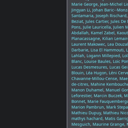
Marie George
,
Jean-Michel L
Jingyan Li
,
Johan Baric--Monz
Santamaria
,
Joseph Rischard
Beziat
,
Jules Cartier
,
Jules De
Pons
,
Julie Lauricella
,
Julien 
Abdallah
,
Kamel Zabel
,
Kaout
Planacassagne
,
Kilian Lemair
Laurent Makowec
,
Lea Douza
Darbarie
,
Lisa El Hammouti
,
L
Lahlah
,
Logann Millepied
,
Lol
Blanc
,
Louise Baules
,
Loïc Po
Lucas Desmesures
,
Lucas Gei
Blouin
,
Léa Hugon
,
Léni Cerv
Chavanne-Millou-Cense
,
Mael
de-citres
,
Mahine Kembouch
Manon Duhamel
,
Manuel Go
Leforestier
,
Marcin Buczek
,
Ma
Bonnet
,
Marie Fauquemberg
Marion Pambrun
,
Mark Step
Mathieu Dupuy
,
Mathieu Nic
mathys hachard
,
Matis Garri
Mesguich
,
Maurine Grange
,