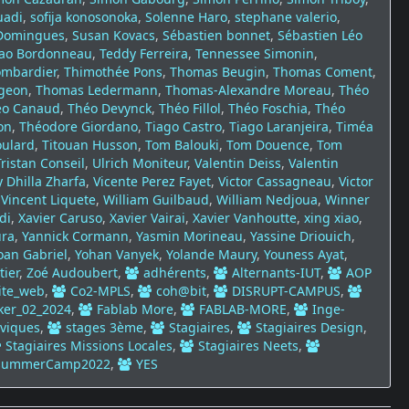
uadi
,
sofija konosonoka
,
Solenne Haro
,
stephane valerio
,
Domingues
,
Susan Kovacs
,
Sébastien bonnet
,
Sébastien Léo
ao Bordonneau
,
Teddy Ferreira
,
Tennessee Simonin
,
ombardier
,
Thimothée Pons
,
Thomas Beugin
,
Thomas Coment
,
geon
,
Thomas Ledermann
,
Thomas-Alexandre Moreau
,
Théo
éo Canaud
,
Théo Devynck
,
Théo Fillol
,
Théo Foschia
,
Théo
on
,
Théodore Giordano
,
Tiago Castro
,
Tiago Laranjeira
,
Timéa
oulard
,
Titouan Husson
,
Tom Balouki
,
Tom Douence
,
Tom
Tristan Conseil
,
Ulrich Moniteur
,
Valentin Deiss
,
Valentin
 Dhilla Zharfa
,
Vicente Perez Fayet
,
Victor Cassagneau
,
Victor
,
Vincent Liquete
,
William Guilbaud
,
William Nedjoua
,
Winner
di
,
Xavier Caruso
,
Xavier Vairai
,
Xavier Vanhoutte
,
xing xiao
,
ura
,
Yannick Cormann
,
Yasmin Morineau
,
Yassine Driouich
,
oan Gabriel
,
Yohan Vanyek
,
Yolande Maury
,
Youness Ayat
,
tier
,
Zoé Audoubert
,
adhérents
,
Alternants-IUT
,
AOP
ite_web
,
Co2-MPLS
,
coh@bit
,
DISRUPT-CAMPUS
,
ker_02_2024
,
Fablab More
,
FABLAB-MORE
,
Inge-
iviques
,
stages 3ème
,
Stagiaires
,
Stagiaires Design
,
Stagiaires Missions Locales
,
Stagiaires Neets
,
summerCamp2022
,
YES