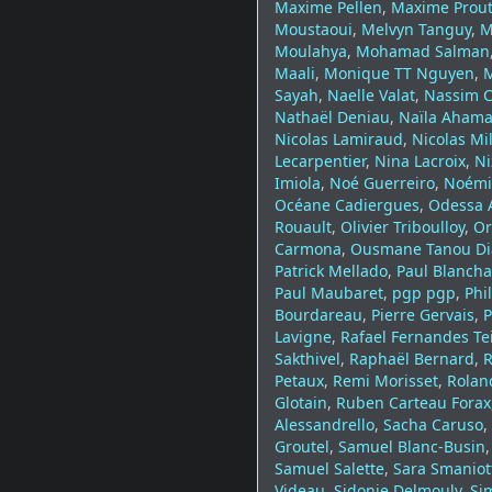
Maxime Pellen
,
Maxime Prou
Moustaoui
,
Melvyn Tanguy
,
M
Moulahya
,
Mohamad Salman
Maali
,
Monique TT Nguyen
,
Sayah
,
Naelle Valat
,
Nassim 
Nathaël Deniau
,
Naïla Aham
Nicolas Lamiraud
,
Nicolas Mi
Lecarpentier
,
Nina Lacroix
,
Ni
Imiola
,
Noé Guerreiro
,
Noémi
Océane Cadiergues
,
Odessa 
Rouault
,
Olivier Triboulloy
,
Or
Carmona
,
Ousmane Tanou Di
Patrick Mellado
,
Paul Blanch
Paul Maubaret
,
pgp pgp
,
Phi
Bourdareau
,
Pierre Gervais
,
P
Lavigne
,
Rafael Fernandes Te
Sakthivel
,
Raphaël Bernard
,
R
Petaux
,
Remi Morisset
,
Rolan
Glotain
,
Ruben Carteau Forax
Alessandrello
,
Sacha Caruso
,
Groutel
,
Samuel Blanc-Busin
Samuel Salette
,
Sara Smaniot
Videau
,
Sidonie Delmouly
,
Si