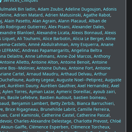
Services_Civiques
ulmalek Bin ladin
,
Adam Zoubir
,
Adeline Dugoujon
,
Adonis
deline
,
Adrien Matard
,
Adrien Matusinski
,
Agathe Rabot
,
j
,
Alain Pasetto
,
Alan Agrain
,
Alann Placaud
,
Alban de
ldo Rodriguez Gutierrez
,
Alex Pisani
,
Alexander Dales
,
exandre Blanloeil
,
Alexandre Licata
,
Alexis Bonnaud
,
Alexis
s Liquet
,
Ali Touhami
,
Alice Barbotin
,
Alicia Le Berger
,
Aline
uema-Castets
,
Amné Abdulrahman
,
Amy Esquerra
,
Anane
e LEFRANC
,
Andreas Papamargarits
,
Angelina Beltra
na Delaitre
,
Anne Lehmans
,
Anne-Zoé Marcos
,
Anthony
Antoine Alletto
,
Antoine Alton
,
Antoine Benoit
,
Antoine
ine Bos--Molinier
,
Antoine Duhau
,
Antoine Fort
,
Antoine
Ariane Cartel
,
Arnaud Maudru
,
Arthaud Delvau
,
Arthur
Ouchefoune
,
Audrey Legeai
,
Auguste Noel--Petiprez
,
Auguste
uet
,
Aurélien Dauny
,
Aurélien Gauthier
,
Axel Hernandez
,
Axel
,
Aylen Torres
,
Ayman Lazar
,
Aymeric Doreillac
,
ayoub zairi
,
tes
,
Basile Lefebvre
,
Bastien Audouit
,
bastien boineau
,
baud
,
Benjamin Lambert
,
Betty Zerbib
,
Bianca Barruchieri
,
ye
,
Brice Rigagneau
,
Brunehilde Labrit
,
Camille Ferreira
,
gues
,
Carel Kaminski
,
Catherine Castel
,
Catherine Pascal
,
devoir
,
Charles-Alexandre Delestage
,
Charlotte Prevost
,
Chloé
s Akoun-Gaiffe
,
Clémence Esperben
,
Clémence Torcheux
,