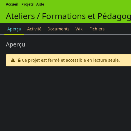
Accueil
Projets
Aide
Ateliers / Formations et Pédagog
Aperçu
Activité
Documents
Wiki
Fichiers
Aperçu
Ce projet est fermé et accessible en lecture seule.