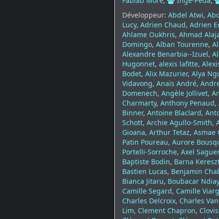
Fablab More
,
Inge-Peda
,
Développeur:
Abdel Atwi
,
Abd
Lucy
,
Adrien Chaud
,
Adrien E
Ahlame Oukhris
,
Ahmad Alaja
Domingo
,
Alban Tourenne
,
A
Alexandre Benarbia--Izuel
,
Al
Hugonnet
,
alexis lafitte
,
Alexi
Bodet
,
Alix Mazurier
,
Alya Ng
Vidavong
,
Anaïs André
,
Andr
Domenech
,
Angèle Jollivet
,
An
Charmarty
,
Anthony Penaud
,
Binner
,
Antoine Blaclard
,
Anto
Schott
,
Archie Agullo-Smith
,
Gioana
,
Arthur Tetaz
,
Asmae 
Patin Poureau
,
Aurore Bousq
Portelli-Sorroche
,
Axel Saguer
Baptiste Bodin
,
Barna Keresz
Bastien Lucas
,
Benjamin Cha
Bianca Jitaru
,
Boubacar Ndia
Camille Segard
,
Camille Viar
Charles Delcroix
,
Charles Van
Lim
,
Clement Chapron
,
Clovi