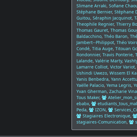
Slimane Arraki
,
Sofiane Chao
Stéphane Bernier
,
Stéphane 
Guitou
,
Séraphin Jacquinot
,
T
Theophile Regnier
,
Thierry B
Thomas Gauret
,
Thomas Gou
Baldacchino
,
Théo Baron
,
Th
Jambert--Philippot
,
Théo Voir
Condé
,
Titia Auge
,
Titouan G
Rondonnier
,
Travis Ponterie
,
Lalande
,
Valérie Marty
,
Vashty
Lamarre Colliot
,
Victor Variot
Ushindi Uwezo
,
Wissem El Ka
Yanis Benbedra
,
Yann Accett
Yaëlle Palacio
,
Yema Legris
,
Y
Yvan Gherman
,
Zacharie Vina
Tous Maker
,
Atelier_mon_s
ebabx
,
etudiants_tous_ma
Peda
,
IZON
,
Services_C
Stagiaires Electronique
,
stagiaires-Comunication
,