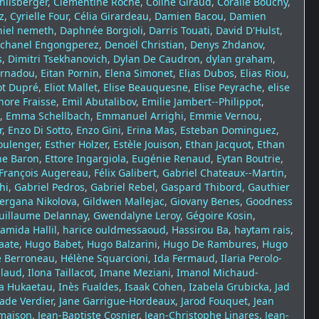
hlisberger
,
Clémentine Roche
,
Coline Giraud
,
Coralie Bouchy
,
z
,
Cyrielle Four
,
Célia Girardeau
,
Damien Bacou
,
Damien
niel nemeth
,
Daphnée Borgioli
,
Darris Touati
,
David D'Hulst
,
chanel Engongperez
,
Denoël Christian
,
Denys Zhdanov
,
s
,
Dimitri Tsekhanovich
,
Dylan De Caudron
,
dylan graham
,
ernadou
,
Eitan Pornin
,
Elena Simonet
,
Elias Dubos
,
Elias Riou
,
ot Dupré
,
Eliot Mallet
,
Elise Beauquesne
,
Elise Peyrache
,
elise
nore Fraisse
,
Emil Abutalibov
,
Emilie Jambert--Philippot
,
,
Emma Schellbach
,
Emmanuel Arrighi
,
Emmie Vernou
,
r
,
Enzo Di Sotto
,
Enzo Gini
,
Erina Mas
,
Esteban Dominguez
,
oulenger
,
Esther Holzer
,
Estèle Jouison
,
Ethan Jacquot
,
Ethan
ne Baron
,
Ettore Ingargiola
,
Eugénie Renaud
,
Eytan Boutrie
,
François Augereau
,
Félix Galibert
,
Gabriel Chateaux--Martin
,
hi
,
Gabriel Pedros
,
Gabriel Rebel
,
Gaspard Thibord
,
Gauthier
ergana Nikolova
,
Gildwen Mallejac
,
Giovany Benes
,
Goodness
uillaume Delannay
,
Gwendalyne Leroy
,
Gégoire Kosin
,
amida Hallil
,
harice ouldmessaoud
,
Hassirou Ba
,
haytam rais
,
aate
,
Hugo Babet
,
Hugo Balzarini
,
Hugo De Rambures
,
Hugo
e Berroneau
,
Hélène Squarcioni
,
Ida Fermaud
,
Ilaria Perolo-
llaud
,
Ilona Taillacot
,
Imane Meziani
,
Imanol Michaud-
la Hukaetau
,
Inès Fualdes
,
Isaak Cohen
,
Izabela Grubicka
,
Jad
Jade Verdier
,
Jane Garrigue-Hordeaux
,
Jarod Fouquet
,
Jean
emaison
,
Jean-Baptiste Cosnier
,
Jean-Christophe Linares
,
Jean-