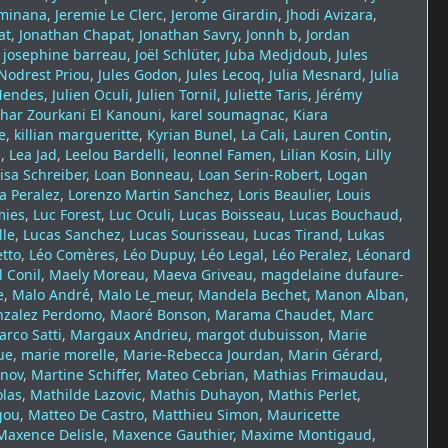
iminana
,
Jeremie Le Clerc
,
Jerome Girardin
,
Jhodi Avizara
,
at
,
Jonathan Chapat
,
Jonathan Savry
,
Jonnh b
,
Jordan
,
josephine barreau
,
Joël Schlüter
,
Juba Medjdoub
,
Jules
 Nodrest Priou
,
Jules Godon
,
Jules Lecoq
,
Julia Mesnard
,
Julia
Mendes
,
Julien Oculi
,
Julien Tornil
,
Juliette Taris
,
Jérémy
har Zourkani El Kanouni
,
karel soumagnac
,
Kiara
e
,
killian margueritte
,
Kyrian Bunel
,
La Cali
,
Lauren Contin
,
l
,
Lea Jad
,
Leelou Bardelli
,
leonnel Famen
,
Lilian Kosin
,
Lilly
isa Schreiber
,
Loan Bonneau
,
Loan Serin-Robert
,
Logan
a Peralez
,
Lorenzo Martin Sanchez
,
Loris Beaulier
,
Louis
mies
,
Luc Forest
,
Luc Oculi
,
Lucas Boisseau
,
Lucas Bouchaud
,
lle
,
Lucas Sanchez
,
Lucas Sourisseau
,
Lucas Tirand
,
Lukas
etto
,
Léo Comères
,
Léo Dupuy
,
Léo Legal
,
Léo Peralez
,
Léonard
 Conil
,
Maely Moreau
,
Maeva Griveau
,
magdelaine dufaure-
e
,
Malo André
,
Malo Le_meur
,
Mandela Bechet
,
Manon Alban
,
nzalez Perdomo
,
Maoré Bonson
,
Marama Chaudet
,
Marc
rco Satti
,
Margaux Andrieu
,
margot dubuisson
,
Marie
ue
,
marie morelle
,
Marie-Rebecca Jourdan
,
Marin Gérard
,
anov
,
Martine Schiffer
,
Mateo Cebrian
,
Mathias Frimaudau
,
olas
,
Mathilde Lazovic
,
Mathis Duhayon
,
Mathis Perlet
,
gou
,
Matteo De Castro
,
Matthieu Simon
,
Mauricette
Maxence Delisle
,
Maxence Gauthier
,
Maxime Montigaud
,