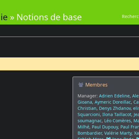
ie
»
Notions de base
Recher
Membres
Manager:
Adrien Edeline
,
Ale
Gioana
,
Aymeric Doreillac
,
Ca
Christian
,
Denys Zhdanov
,
el
Squarcioni
,
Ilona Taillacot
,
Je
soumagnac
,
Léo Comères
,
Ma
Milhé
,
Paul Dupouy
,
Paul Fra
Bombardier
,
Valérie Marty
,
Xa