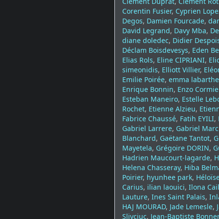
Clément Duprat
,
Clément Rot
Corentin Fusier
,
Cyprien Lope
Degos
,
Damien Fourcade
,
da
David Legrand
,
Davy Mba
,
De
diane doledec
,
Didier Despoi
Déclam Boisdevesys
,
Eden B
Elias Rols
,
Eline CIPRIANI
,
Eli
simeonidis
,
Elliott Villier
,
Eléo
Emilie Poirée
,
emma labarthe
Enrique Bonnin
,
Enzo Cormie
Esteban Maneiro
,
Estelle Leb
Rochet
,
Etienne Alzieu
,
Etien
Fabrice Chaussé
,
Fatih EYILI
,
Gabriel Larrere
,
Gabriel Marc
Blanchard
,
Gaëtane Tantot
,
G
Mayetela
,
Grégoire DORIN
,
G
Hadrien Maucourt-lagarde
,
H
Helena Chasseray
,
Hiba Belm
Poirier
,
hyunhee park
,
Héloïs
Carius
,
ilian laouici
,
Ilona Cai
Lauture
,
Ines Saint Palais
,
In
HAJ MOURAD
,
Jade Lemesle
,
Slivciuc
,
Jean-Baptiste Bonn