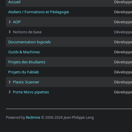
Accueil
Développ
Ateliers / Formations et Pédagogie
Développ
AOP
Développ
Notions de base
Développ
Documentation logiciels
Développ
Outils & Machines
Développ
Projets des étudiants
Développ
Projets du Fablab
Développ
Plastic Scanner
Développ
Porte Micro pipettes
Développ
Powered by
Redmine
© 2006-2026 Jean-Philippe Lang