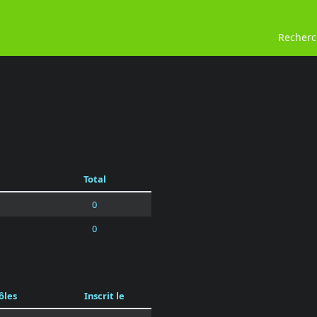
Recher
Total
0
0
ôles
Inscrit le