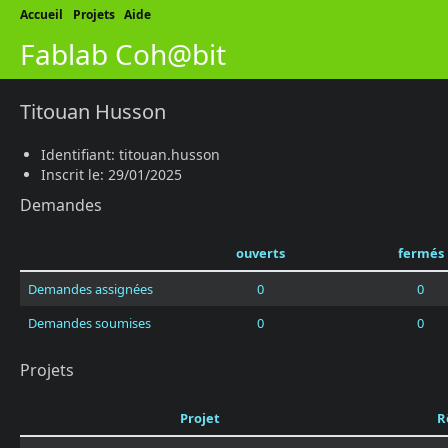
Accueil
Projets
Aide
Fablab Coh@bit
Titouan Husson
Identifiant: titouan.husson
Inscrit le: 29/01/2025
Demandes
ouverts
fermés
Demandes assignées
0
0
Demandes soumises
0
0
Projets
Projet
R