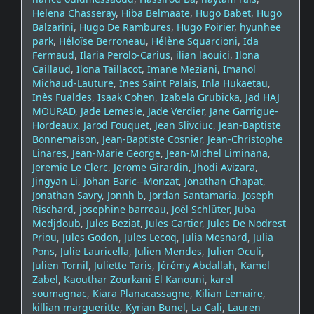
Helena Chasseray
,
Hiba Belmaate
,
Hugo Babet
,
Hugo
Balzarini
,
Hugo De Rambures
,
Hugo Poirier
,
hyunhee
park
,
Héloïse Berroneau
,
Hélène Squarcioni
,
Ida
Fermaud
,
Ilaria Perolo-Carius
,
ilian laouici
,
Ilona
Caillaud
,
Ilona Taillacot
,
Imane Meziani
,
Imanol
Michaud-Lauture
,
Ines Saint Palais
,
Inla Hukaetau
,
Inès Fualdes
,
Isaak Cohen
,
Izabela Grubicka
,
Jad HAJ
MOURAD
,
Jade Lemesle
,
Jade Verdier
,
Jane Garrigue-
Hordeaux
,
Jarod Fouquet
,
Jean Slivciuc
,
Jean-Baptiste
Bonnemaison
,
Jean-Baptiste Cosnier
,
Jean-Christophe
Linares
,
Jean-Marie George
,
Jean-Michel Liminana
,
Jeremie Le Clerc
,
Jerome Girardin
,
Jhodi Avizara
,
Jingyan Li
,
Johan Baric--Monzat
,
Jonathan Chapat
,
Jonathan Savry
,
Jonnh b
,
Jordan Santamaria
,
Joseph
Rischard
,
josephine barreau
,
Joël Schlüter
,
Juba
Medjdoub
,
Jules Beziat
,
Jules Cartier
,
Jules De Nodrest
Priou
,
Jules Godon
,
Jules Lecoq
,
Julia Mesnard
,
Julia
Pons
,
Julie Lauricella
,
Julien Mendes
,
Julien Oculi
,
Julien Tornil
,
Juliette Taris
,
Jérémy Abdallah
,
Kamel
Zabel
,
Kaouthar Zourkani El Kanouni
,
karel
soumagnac
,
Kiara Planacassagne
,
Kilian Lemaire
,
killian margueritte
,
Kyrian Bunel
,
La Cali
,
Lauren