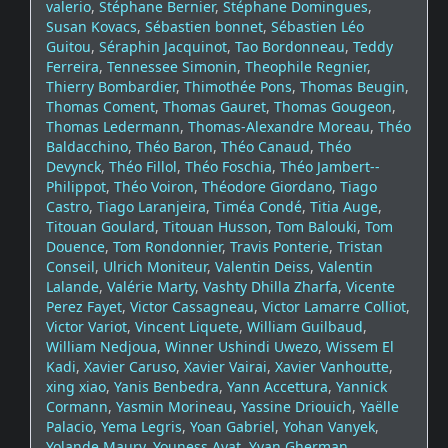
valerio
,
Stéphane Bernier
,
Stéphane Domingues
,
Susan Kovacs
,
Sébastien bonnet
,
Sébastien Léo
Guitou
,
Séraphin Jacquinot
,
Tao Bordonneau
,
Teddy
Ferreira
,
Tennessee Simonin
,
Theophile Regnier
,
Thierry Bombardier
,
Thimothée Pons
,
Thomas Beugin
,
Thomas Coment
,
Thomas Gauret
,
Thomas Gougeon
,
Thomas Ledermann
,
Thomas-Alexandre Moreau
,
Théo
Baldacchino
,
Théo Baron
,
Théo Canaud
,
Théo
Devynck
,
Théo Fillol
,
Théo Foschia
,
Théo Jambert--
Philippot
,
Théo Voiron
,
Théodore Giordano
,
Tiago
Castro
,
Tiago Laranjeira
,
Timéa Condé
,
Titia Auge
,
Titouan Goulard
,
Titouan Husson
,
Tom Balouki
,
Tom
Douence
,
Tom Rondonnier
,
Travis Ponterie
,
Tristan
Conseil
,
Ulrich Moniteur
,
Valentin Deiss
,
Valentin
Lalande
,
Valérie Marty
,
Vashty Dhilla Zharfa
,
Vicente
Perez Fayet
,
Victor Cassagneau
,
Victor Lamarre Colliot
,
Victor Variot
,
Vincent Liquete
,
William Guilbaud
,
William Nedjoua
,
Winner Ushindi Uwezo
,
Wissem El
Kadi
,
Xavier Caruso
,
Xavier Vairai
,
Xavier Vanhoutte
,
xing xiao
,
Yanis Benbedra
,
Yann Accettura
,
Yannick
Cormann
,
Yasmin Morineau
,
Yassine Driouich
,
Yaëlle
Palacio
,
Yema Legris
,
Yoan Gabriel
,
Yohan Vanyek
,
Yolande Maury
,
Youness Ayat
,
Yvan Gherman
,