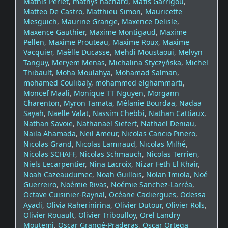
Mathis Perlet
,
mathys hachard
,
Matis Garrigou
,
Matteo De Castro
,
Matthieu Simon
,
Mauricette
Mesguich
,
Maurine Grange
,
Maxence Delisle
,
Maxence Gauthier
,
Maxime Montigaud
,
Maxime
Pellen
,
Maxime Prouteau
,
Maxime Roux
,
Maxime
Vacquier
,
Maëlle Ducasse
,
Mehdi Moustaoui
,
Melvyn
Tanguy
,
Meryem Menas
,
Michalina Styczyńska
,
Michel
Thibault
,
Moha Moulahya
,
Mohamad Salman
,
mohamed Coulibaly
,
mohammed elghammarti
,
Moncef Maali
,
Monique TT Nguyen
,
Morgann
Charenton
,
Myron Tamata
,
Mélanie Bourdaa
,
Nadaa
Sayah
,
Naelle Valat
,
Nassim Chebbi
,
Nathan Cattiaux
,
Nathan Savoie
,
Nathanaël Siefert
,
Nathaël Deniau
,
Naïla Ahamada
,
Neil Ameur
,
Nicolas Cancio Pinero
,
Nicolas Grand
,
Nicolas Lamiraud
,
Nicolas Milhé
,
Nicolas SCHAFF
,
Nicolas Schmauch
,
Nicolas Terrien
,
Niels Lecarpentier
,
Nina Lacroix
,
Nizar Feth El Khair
,
Noah Cazeaudumec
,
Noah Guillois
,
Nolan Imiola
,
Noé
Guerreiro
,
Noémie Rivas
,
Noémie Sanchez-Larréa
,
Octave Cuisinier‑Raynal
,
Océane Cadiergues
,
Odessa
Ayadi
,
Olivia Raherinirina
,
Olivier Dutour
,
Olivier Rols
,
Olivier Rouault
,
Olivier Triboulloy
,
Orel Landry
Moutemi
,
Oscar Grangé-Praderas
,
Oscar Ortega