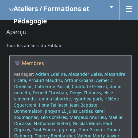
Ateliers / Formations et
Pédagogie
Aperçu
Tous les ateliers du Fablab
Membres
Manager:
Adrien Edeline
,
Alexander Dales
,
Alexandre
Licata
,
Arnaud Maudru
,
Arthur Gioana
,
Aymeric
Doreillac
,
Catherine Pascal
,
Charlotte Prevost
,
daniel
nemeth
,
Denoël Christian
,
Denys Zhdanov
,
elise
simeonidis
,
emma labarthe
,
hyunhee park
,
Hélène
Squarcioni
,
Ilona Taillacot
,
Jean-Baptiste
Bonnemaison
,
Jingyan Li
,
Jules Cartier
,
karel
soumagnac
,
Léo Comères
,
Margaux Andrieu
,
Maëlle
Ducasse
,
Nathanaël Siefert
,
Nicolas Milhé
,
Paul
Dupouy
,
Paul France
,
pgp pgp
,
Sam Groutel
,
Simon
Gabourg
,
Thierry Bombardier
,
Valérie Marty
,
Xavier