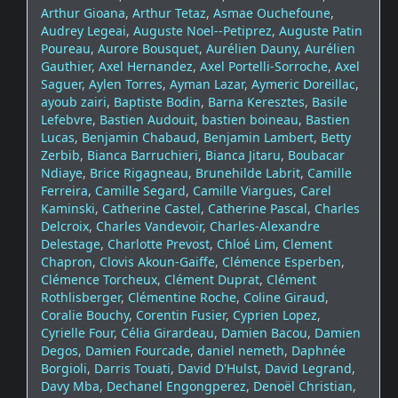
Arthur Gioana
,
Arthur Tetaz
,
Asmae Ouchefoune
,
Audrey Legeai
,
Auguste Noel--Petiprez
,
Auguste Patin
Poureau
,
Aurore Bousquet
,
Aurélien Dauny
,
Aurélien
Gauthier
,
Axel Hernandez
,
Axel Portelli-Sorroche
,
Axel
Saguer
,
Aylen Torres
,
Ayman Lazar
,
Aymeric Doreillac
,
ayoub zairi
,
Baptiste Bodin
,
Barna Keresztes
,
Basile
Lefebvre
,
Bastien Audouit
,
bastien boineau
,
Bastien
Lucas
,
Benjamin Chabaud
,
Benjamin Lambert
,
Betty
Zerbib
,
Bianca Barruchieri
,
Bianca Jitaru
,
Boubacar
Ndiaye
,
Brice Rigagneau
,
Brunehilde Labrit
,
Camille
Ferreira
,
Camille Segard
,
Camille Viargues
,
Carel
Kaminski
,
Catherine Castel
,
Catherine Pascal
,
Charles
Delcroix
,
Charles Vandevoir
,
Charles-Alexandre
Delestage
,
Charlotte Prevost
,
Chloé Lim
,
Clement
Chapron
,
Clovis Akoun-Gaiffe
,
Clémence Esperben
,
Clémence Torcheux
,
Clément Duprat
,
Clément
Rothlisberger
,
Clémentine Roche
,
Coline Giraud
,
Coralie Bouchy
,
Corentin Fusier
,
Cyprien Lopez
,
Cyrielle Four
,
Célia Girardeau
,
Damien Bacou
,
Damien
Degos
,
Damien Fourcade
,
daniel nemeth
,
Daphnée
Borgioli
,
Darris Touati
,
David D'Hulst
,
David Legrand
,
Davy Mba
,
Dechanel Engongperez
,
Denoël Christian
,