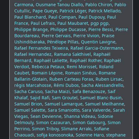
Carmona
,
Ousmane Tanou Diallo
,
Pablo Chiron
,
Pablo
Cutullic
,
Pape Gueye
,
Patrick Léger
,
Patrick Mellado
,
Paul Blanchard
,
Paul Compan
,
Paul Dupouy
,
Paul
France
,
Paul Lefrais
,
Paul Maubaret
,
pgp pgp
,
Philippe Brange
,
Philippe Ducasse
,
Pierre Bessi
,
Pierre
Bourdareau
,
Pierre Gervais
,
Pierre Vivion
,
Praise
Ushindibaraka
,
Pénélope Pillas
,
Quentin Lavigne
,
Rafael Fernandes Teixeira
,
Rafael Garcia-Ostermann
,
Rafael Hernandez
,
Ramana Sakthivel
,
Raphaël
Bernard
,
Raphaël Laliette
,
Raphaël Rother
,
Raphaël
Verdoit
,
Rebecca Petaux
,
Remi Morisset
,
Roland
Caubet
,
Romain Lépine
,
Romain Sinéus
,
Romane
Ballarin-Glotain
,
Ruben Carteau Forax
,
Ruben Lirsac
,
régis Marcahosse
,
Rémi Dubos
,
Sacha Alessandrello
,
Sacha Caruso
,
Sacha Maizi
,
Safa Benazouze
,
Saif
Khalaf
,
Sajid Rafi
,
Sam Groutel
,
Samuel Blanc-Busin
,
Samuel Brion
,
Samuel Lamarque
,
Samuel Meilhanne
,
Samuel Salette
,
Sara Smaniotto
,
Sara Valverde
,
Sarah
Viegas
,
Sean Devienne
,
Shanna Videau
,
Sidonie
Delmouly
,
Simon Cazauran
,
Simon Gabourg
,
Simon
Perrino
,
Simon Triboy
,
Slimane Arraki
,
Sofiane
Chaouadi
,
sofija konosonoka
,
Solenne Haro
,
stephane