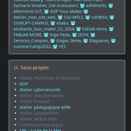
Zacharie Vinatier
,
Zoé Audoubert
,
adhérents
,
Alternants-IUT
,
AOP Tous Maker
,
Atelier_mon_site_web
,
Co2-MPLS
,
coh@bit
,
DISRUPT-CAMPUS
,
ebabx
,
etudiants_tous_maker_02_2024
,
Fablab More
,
FABLAB-MORE
,
Inge-Peda
,
IZON
,
Services_Civiques
,
stages 3ème
,
Stagiaires
,
summerCamp2022
,
YES
Sous-projets
Adobe PhotoShop et Illustrator
AOP
Atelier cybersécurité
Atelier Documentation
Atelier Freecad
Atelier pédagogique AFPA
Atelier SpeakerPhat
Atelier WEB & bash
Continuum Robotique
CPS - Lycée de la Mer