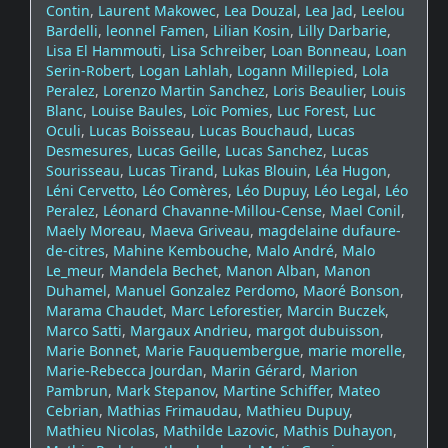
Contin
,
Laurent Makowec
,
Lea Douzal
,
Lea Jad
,
Leelou
Bardelli
,
leonnel Famen
,
Lilian Kosin
,
Lilly Darbarie
,
Lisa El Hammouti
,
Lisa Schreiber
,
Loan Bonneau
,
Loan
Serin-Robert
,
Logan Lahlah
,
Logann Millepied
,
Lola
Peralez
,
Lorenzo Martin Sanchez
,
Loris Beaulier
,
Louis
Blanc
,
Louise Baules
,
Loïc Pomies
,
Luc Forest
,
Luc
Oculi
,
Lucas Boisseau
,
Lucas Bouchaud
,
Lucas
Desmesures
,
Lucas Geille
,
Lucas Sanchez
,
Lucas
Sourisseau
,
Lucas Tirand
,
Lukas Blouin
,
Léa Hugon
,
Léni Cervetto
,
Léo Comères
,
Léo Dupuy
,
Léo Legal
,
Léo
Peralez
,
Léonard Chavanne-Millou-Cense
,
Mael Conil
,
Maely Moreau
,
Maeva Griveau
,
magdelaine dufaure-
de-citres
,
Mahine Kembouche
,
Malo André
,
Malo
Le_meur
,
Mandela Bechet
,
Manon Alban
,
Manon
Duhamel
,
Manuel Gonzalez Perdomo
,
Maoré Bonson
,
Marama Chaudet
,
Marc Leforestier
,
Marcin Buczek
,
Marco Satti
,
Margaux Andrieu
,
margot dubuisson
,
Marie Bonnet
,
Marie Fauquembergue
,
marie morelle
,
Marie-Rebecca Jourdan
,
Marin Gérard
,
Marion
Pambrun
,
Mark Stepanov
,
Martine Schiffer
,
Mateo
Cebrian
,
Mathias Frimaudau
,
Mathieu Dupuy
,
Mathieu Nicolas
,
Mathilde Lazovic
,
Mathis Duhayon
,