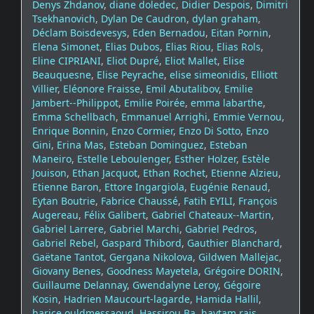
Denys Zhdanov
,
diane doledec
,
Didier Despois
,
Dimitri
Tsekhanovich
,
Dylan De Caudron
,
dylan graham
,
Déclam Boisdevesys
,
Eden Bernadou
,
Eitan Pornin
,
Elena Simonet
,
Elias Dubos
,
Elias Riou
,
Elias Rols
,
Eline CIPRIANI
,
Eliot Dupré
,
Eliot Mallet
,
Elise
Beauquesne
,
Elise Peyrache
,
elise simeonidis
,
Elliott
Villier
,
Eléonore Fraisse
,
Emil Abutalibov
,
Emilie
Jambert--Philippot
,
Emilie Poirée
,
emma labarthe
,
Emma Schellbach
,
Emmanuel Arrighi
,
Emmie Vernou
,
Enrique Bonnin
,
Enzo Cormier
,
Enzo Di Sotto
,
Enzo
Gini
,
Erina Mas
,
Esteban Dominguez
,
Esteban
Maneiro
,
Estelle Leboulenger
,
Esther Holzer
,
Estèle
Jouison
,
Ethan Jacquot
,
Ethan Rochet
,
Etienne Alzieu
,
Etienne Baron
,
Ettore Ingargiola
,
Eugénie Renaud
,
Eytan Boutrie
,
Fabrice Chaussé
,
Fatih EYILI
,
François
Augereau
,
Félix Galibert
,
Gabriel Chateaux--Martin
,
Gabriel Larrere
,
Gabriel Marchi
,
Gabriel Pedros
,
Gabriel Rebel
,
Gaspard Thibord
,
Gauthier Blanchard
,
Gaëtane Tantot
,
Gergana Nikolova
,
Gildwen Mallejac
,
Giovany Benes
,
Goodness Mayetela
,
Grégoire DORIN
,
Guillaume Delannay
,
Gwendalyne Leroy
,
Gégoire
Kosin
,
Hadrien Maucourt-lagarde
,
Hamida Hallil
,
harice ouldmessaoud
,
Hassirou Ba
,
haytam rais
,