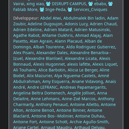
Vairai
,
xing xiao
,
DISRUPT-CAMPUS
,
ebabx
,
Fablab More
,
Inge-Peda
,
Services_Civiques
Développeur:
Abdel Atwi
,
Abdulmalek Bin ladin
,
Adam
Zoubir
,
Adeline Dugoujon
,
Adonis Lucy
,
Adrien Chaud
,
Adrien Edeline
,
Adrien Matard
,
Adrien Matusinski
,
Agathe Rabot
,
Ahlame Oukhris
,
Ahmad Alajaj
,
Alain
Pasetto
,
Alan Agrain
,
Alann Placaud
,
Alban de
Domingo
,
Alban Tourenne
,
Aldo Rodriguez Gutierrez
,
Alex Pisani
,
Alexander Dales
,
Alexandre Benarbia--
Izuel
,
Alexandre Blanloeil
,
Alexandre Licata
,
Alexis
Bonnaud
,
Alexis Hugonnet
,
alexis lafitte
,
Alexis Liquet
,
Ali Touhami
,
Alice Barbotin
,
Alicia Le Berger
,
Aline
Bodet
,
Alix Mazurier
,
Alya Nguema-Castets
,
Amné
Abdulrahman
,
Amy Esquerra
,
Anane Vidavong
,
Anaïs
André
,
Andre LEFRANC
,
Andreas Papamargarits
,
Angelina Beltra Domenech
,
Angèle Jollivet
,
Anna
Delaitre
,
Anne Lehmans
,
Anne-Zoé Marcos
,
Anthony
Charmarty
,
Anthony Penaud
,
Antoine Alletto
,
Antoine
Alton
,
Antoine Benoit
,
Antoine Binner
,
Antoine
Blaclard
,
Antoine Bos--Molinier
,
Antoine Duhau
,
Antoine Fort
,
Antoine Schott
,
Archie Agullo-Smith
,
Ariane Cartel
,
Arnaud Maudru
,
Arthaud Delvau
,