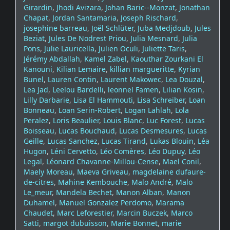
Girardin
,
Jhodi Avizara
,
Johan Baric--Monzat
,
Jonathan
Chapat
,
Jordan Santamaria
,
Joseph Rischard
,
josephine barreau
,
Joël Schlüter
,
Juba Medjdoub
,
Jules
Beziat
,
Jules De Nodrest Priou
,
Julia Mesnard
,
Julia
Pons
,
Julie Lauricella
,
Julien Oculi
,
Juliette Taris
,
Jérémy Abdallah
,
Kamel Zabel
,
Kaouthar Zourkani El
Kanouni
,
Kilian Lemaire
,
killian margueritte
,
Kyrian
Bunel
,
Lauren Contin
,
Laurent Makowec
,
Lea Douzal
,
Lea Jad
,
Leelou Bardelli
,
leonnel Famen
,
Lilian Kosin
,
Lilly Darbarie
,
Lisa El Hammouti
,
Lisa Schreiber
,
Loan
Bonneau
,
Loan Serin-Robert
,
Logan Lahlah
,
Lola
Peralez
,
Loris Beaulier
,
Louis Blanc
,
Luc Forest
,
Lucas
Boisseau
,
Lucas Bouchaud
,
Lucas Desmesures
,
Lucas
Geille
,
Lucas Sanchez
,
Lucas Tirand
,
Lukas Blouin
,
Léa
Hugon
,
Léni Cervetto
,
Léo Comères
,
Léo Dupuy
,
Léo
Legal
,
Léonard Chavanne-Millou-Cense
,
Mael Conil
,
Maely Moreau
,
Maeva Griveau
,
magdelaine dufaure-
de-citres
,
Mahine Kembouche
,
Malo André
,
Malo
Le_meur
,
Mandela Bechet
,
Manon Alban
,
Manon
Duhamel
,
Manuel Gonzalez Perdomo
,
Marama
Chaudet
,
Marc Leforestier
,
Marcin Buczek
,
Marco
Satti
,
margot dubuisson
,
Marie Bonnet
,
marie