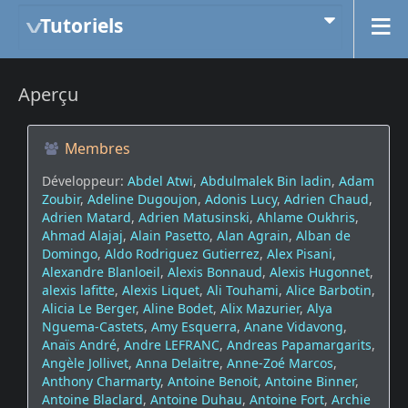
Tutoriels
Aperçu
Membres
Développeur:
Abdel Atwi
,
Abdulmalek Bin ladin
,
Adam
Zoubir
,
Adeline Dugoujon
,
Adonis Lucy
,
Adrien Chaud
,
Adrien Matard
,
Adrien Matusinski
,
Ahlame Oukhris
,
Ahmad Alajaj
,
Alain Pasetto
,
Alan Agrain
,
Alban de
Domingo
,
Aldo Rodriguez Gutierrez
,
Alex Pisani
,
Alexandre Blanloeil
,
Alexis Bonnaud
,
Alexis Hugonnet
,
alexis lafitte
,
Alexis Liquet
,
Ali Touhami
,
Alice Barbotin
,
Alicia Le Berger
,
Aline Bodet
,
Alix Mazurier
,
Alya
Nguema-Castets
,
Amy Esquerra
,
Anane Vidavong
,
Anaïs André
,
Andre LEFRANC
,
Andreas Papamargarits
,
Angèle Jollivet
,
Anna Delaitre
,
Anne-Zoé Marcos
,
Anthony Charmarty
,
Antoine Benoit
,
Antoine Binner
,
Antoine Blaclard
,
Antoine Duhau
,
Antoine Fort
,
Archie