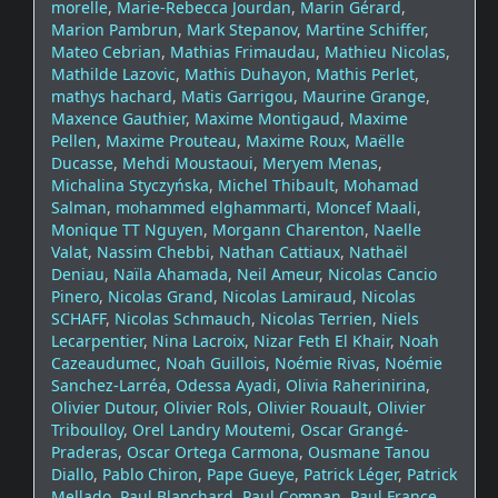
morelle
,
Marie-Rebecca Jourdan
,
Marin Gérard
,
Marion Pambrun
,
Mark Stepanov
,
Martine Schiffer
,
Mateo Cebrian
,
Mathias Frimaudau
,
Mathieu Nicolas
,
Mathilde Lazovic
,
Mathis Duhayon
,
Mathis Perlet
,
mathys hachard
,
Matis Garrigou
,
Maurine Grange
,
Maxence Gauthier
,
Maxime Montigaud
,
Maxime
Pellen
,
Maxime Prouteau
,
Maxime Roux
,
Maëlle
Ducasse
,
Mehdi Moustaoui
,
Meryem Menas
,
Michalina Styczyńska
,
Michel Thibault
,
Mohamad
Salman
,
mohammed elghammarti
,
Moncef Maali
,
Monique TT Nguyen
,
Morgann Charenton
,
Naelle
Valat
,
Nassim Chebbi
,
Nathan Cattiaux
,
Nathaël
Deniau
,
Naïla Ahamada
,
Neil Ameur
,
Nicolas Cancio
Pinero
,
Nicolas Grand
,
Nicolas Lamiraud
,
Nicolas
SCHAFF
,
Nicolas Schmauch
,
Nicolas Terrien
,
Niels
Lecarpentier
,
Nina Lacroix
,
Nizar Feth El Khair
,
Noah
Cazeaudumec
,
Noah Guillois
,
Noémie Rivas
,
Noémie
Sanchez-Larréa
,
Odessa Ayadi
,
Olivia Raherinirina
,
Olivier Dutour
,
Olivier Rols
,
Olivier Rouault
,
Olivier
Triboulloy
,
Orel Landry Moutemi
,
Oscar Grangé-
Praderas
,
Oscar Ortega Carmona
,
Ousmane Tanou
Diallo
,
Pablo Chiron
,
Pape Gueye
,
Patrick Léger
,
Patrick
Mellado
,
Paul Blanchard
,
Paul Compan
,
Paul France
,