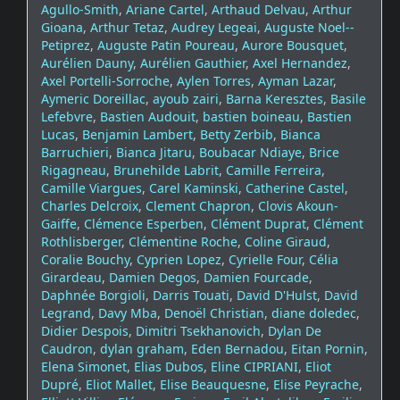
Agullo-Smith
,
Ariane Cartel
,
Arthaud Delvau
,
Arthur
Gioana
,
Arthur Tetaz
,
Audrey Legeai
,
Auguste Noel--
Petiprez
,
Auguste Patin Poureau
,
Aurore Bousquet
,
Aurélien Dauny
,
Aurélien Gauthier
,
Axel Hernandez
,
Axel Portelli-Sorroche
,
Aylen Torres
,
Ayman Lazar
,
Aymeric Doreillac
,
ayoub zairi
,
Barna Keresztes
,
Basile
Lefebvre
,
Bastien Audouit
,
bastien boineau
,
Bastien
Lucas
,
Benjamin Lambert
,
Betty Zerbib
,
Bianca
Barruchieri
,
Bianca Jitaru
,
Boubacar Ndiaye
,
Brice
Rigagneau
,
Brunehilde Labrit
,
Camille Ferreira
,
Camille Viargues
,
Carel Kaminski
,
Catherine Castel
,
Charles Delcroix
,
Clement Chapron
,
Clovis Akoun-
Gaiffe
,
Clémence Esperben
,
Clément Duprat
,
Clément
Rothlisberger
,
Clémentine Roche
,
Coline Giraud
,
Coralie Bouchy
,
Cyprien Lopez
,
Cyrielle Four
,
Célia
Girardeau
,
Damien Degos
,
Damien Fourcade
,
Daphnée Borgioli
,
Darris Touati
,
David D'Hulst
,
David
Legrand
,
Davy Mba
,
Denoël Christian
,
diane doledec
,
Didier Despois
,
Dimitri Tsekhanovich
,
Dylan De
Caudron
,
dylan graham
,
Eden Bernadou
,
Eitan Pornin
,
Elena Simonet
,
Elias Dubos
,
Eline CIPRIANI
,
Eliot
Dupré
,
Eliot Mallet
,
Elise Beauquesne
,
Elise Peyrache
,