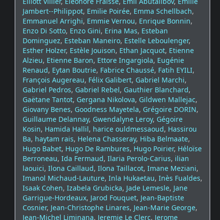
Elliott Villier
,
Eléonore Fraisse
,
Emil Abutalibov
,
Emilie
Jambert--Philippot
,
Emilie Poirée
,
Emma Schellbach
,
Emmanuel Arrighi
,
Emmie Vernou
,
Enrique Bonnin
,
Enzo Di Sotto
,
Enzo Gini
,
Erina Mas
,
Esteban
Dominguez
,
Esteban Maneiro
,
Estelle Leboulenger
,
Esther Holzer
,
Estèle Jouison
,
Ethan Jacquot
,
Etienne
Alzieu
,
Etienne Baron
,
Ettore Ingargiola
,
Eugénie
Renaud
,
Eytan Boutrie
,
Fabrice Chaussé
,
Fatih EYILI
,
François Augereau
,
Félix Galibert
,
Gabriel Marchi
,
Gabriel Pedros
,
Gabriel Rebel
,
Gauthier Blanchard
,
Gaëtane Tantot
,
Gergana Nikolova
,
Gildwen Mallejac
,
Giovany Benes
,
Goodness Mayetela
,
Grégoire DORIN
,
Guillaume Delannay
,
Gwendalyne Leroy
,
Gégoire
Kosin
,
Hamida Hallil
,
harice ouldmessaoud
,
Hassirou
Ba
,
haytam rais
,
Helena Chasseray
,
Hiba Belmaate
,
Hugo Babet
,
Hugo De Rambures
,
Hugo Poirier
,
Héloïse
Berroneau
,
Ida Fermaud
,
Ilaria Perolo-Carius
,
ilian
laouici
,
Ilona Caillaud
,
Ilona Taillacot
,
Imane Meziani
,
Imanol Michaud-Lauture
,
Inla Hukaetau
,
Inès Fualdes
,
Isaak Cohen
,
Izabela Grubicka
,
Jade Lemesle
,
Jane
Garrigue-Hordeaux
,
Jarod Fouquet
,
Jean-Baptiste
Cosnier
,
Jean-Christophe Linares
,
Jean-Marie George
,
Jean-Michel Liminana
,
Jeremie Le Clerc
,
Jerome