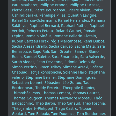
Paul Maubaret
,
Philippe Brange
,
Philippe Ducasse
,
Pierre Bessi
,
Pierre Bourdareau
,
Pierre Vivion
,
Praise
Ushindibaraka
,
Pénélope Pillas
,
Quentin Lavigne
,
Rafael Garcia-Ostermann
,
Rafael Hernandez
,
Ramana
Sakthivel
,
Raphaël Bernard
,
Raphaël Rother
,
Raphaël
Verdoit
,
Rebecca Petaux
,
Roland Caubet
,
Romain
Lépine
,
Romain Sinéus
,
Romane Ballarin-Glotain
,
Ruben Carteau Forax
,
régis Marcahosse
,
Rémi Dubos
,
Sacha Alessandrello
,
Sacha Caruso
,
Sacha Maizi
,
Safa
Benazouze
,
Sajid Rafi
,
Sam Groutel
,
Samuel Blanc-
Busin
,
Samuel Salette
,
Sara Smaniotto
,
Sara Valverde
,
Sarah Viegas
,
Sean Devienne
,
Sidonie Delmouly
,
Simon Perrino
,
Simon Triboy
,
Slimane Arraki
,
Sofiane
Chaouadi
,
sofija konosonoka
,
Solenne Haro
,
stephane
valerio
,
Stéphane Bernier
,
Stéphane Domingues
,
Sébastien bonnet
,
Sébastien Léo Guitou
,
Tao
Bordonneau
,
Teddy Ferreira
,
Theophile Regnier
,
Thimothée Pons
,
Thomas Coment
,
Thomas Gauret
,
Thomas Gougeon
,
Thomas-Alexandre Moreau
,
Théo
Baldacchino
,
Théo Baron
,
Théo Canaud
,
Théo Foschia
,
Théo Jambert--Philippot
,
Tiago Castro
,
Titouan
Goulard
,
Tom Balouki
,
Tom Douence
,
Tom Rondonnier
,