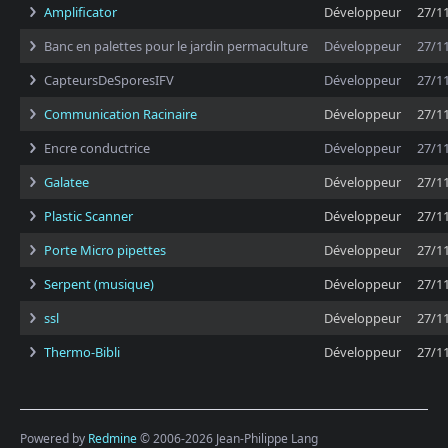
Amplificator
Développeur
27/1
Banc en palettes pour le jardin permaculture
Développeur
27/1
CapteursDeSporesIFV
Développeur
27/1
Communication Racinaire
Développeur
27/1
Encre conductrice
Développeur
27/1
Galatee
Développeur
27/1
Plastic Scanner
Développeur
27/1
Porte Micro pipettes
Développeur
27/1
Serpent (musique)
Développeur
27/1
ssl
Développeur
27/1
Thermo-Bibli
Développeur
27/1
Powered by
Redmine
© 2006-2026 Jean-Philippe Lang