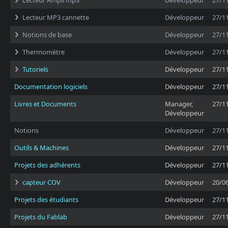
Lecteur Ampli mp3
Développeur
27/1
Lecteur MP3 cannette
Développeur
27/1
Notions de base
Développeur
27/1
Thermomètre
Développeur
27/1
Tutoriels
Développeur
27/1
Documentation logiciels
Développeur
27/1
Livres et Documents
Manager,
27/1
Développeur
Notions
Développeur
27/1
Outils & Machines
Développeur
27/1
Projets des adhérents
Développeur
27/1
capteur COV
Développeur
20/0
Projets des étudiants
Développeur
27/1
Projets du Fablab
Développeur
27/1