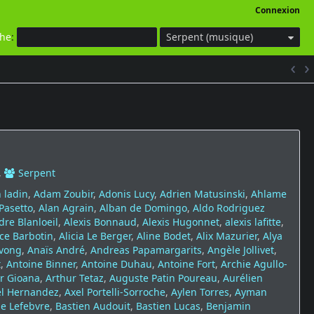
Connexion
che
:
Serpent (musique)
,
Serpent
 ladin
,
Adam Zoubir
,
Adonis Lucy
,
Adrien Matusinski
,
Ahlame
 Pasetto
,
Alan Agrain
,
Alban de Domingo
,
Aldo Rodriguez
dre Blanloeil
,
Alexis Bonnaud
,
Alexis Hugonnet
,
alexis lafitte
,
ice Barbotin
,
Alicia Le Berger
,
Aline Bodet
,
Alix Mazurier
,
Alya
vong
,
Anaïs André
,
Andreas Papamargarits
,
Angèle Jollivet
,
t
,
Antoine Binner
,
Antoine Duhau
,
Antoine Fort
,
Archie Agullo-
r Gioana
,
Arthur Tetaz
,
Auguste Patin Poureau
,
Aurélien
el Hernandez
,
Axel Portelli-Sorroche
,
Aylen Torres
,
Ayman
le Lefebvre
,
Bastien Audouit
,
Bastien Lucas
,
Benjamin