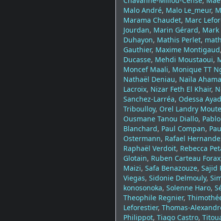
Chavanne-Millou-Cense
,
Mael
Malo André
,
Malo Le_meur
,
M
Marama Chaudet
,
Marc Lefor
Jourdan
,
Marin Gérard
,
Mark
Duhayon
,
Mathis Perlet
,
math
Gauthier
,
Maxime Montigaud
Ducasse
,
Mehdi Moustaoui
,
Moncef Maali
,
Monique TT N
Nathaël Deniau
,
Naïla Aham
Lacroix
,
Nizar Feth El Khair
,
N
Sanchez-Larréa
,
Odessa Ayad
Triboulloy
,
Orel Landry Mout
Ousmane Tanou Diallo
,
Pablo
Blanchard
,
Paul Compan
,
Pau
Ostermann
,
Rafael Hernande
Raphaël Verdoit
,
Rebecca Pet
Glotain
,
Ruben Carteau Forax
Maizi
,
Safa Benazouze
,
Sajid 
Viegas
,
Sidonie Delmouly
,
Sim
konosonoka
,
Solenne Haro
,
S
Theophile Regnier
,
Thimothé
Leforestier
,
Thomas-Alexandr
Philippot
,
Tiago Castro
,
Titou