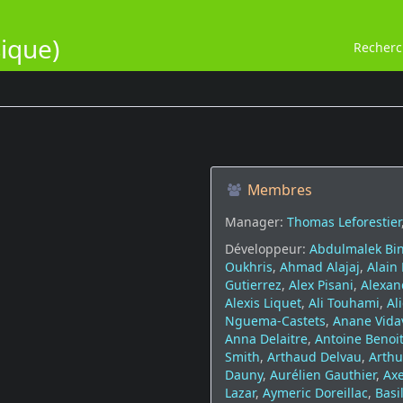
ique)
Recher
Membres
Manager:
Thomas Leforestier
Développeur:
Abdulmalek Bin
Oukhris
,
Ahmad Alajaj
,
Alain
Gutierrez
,
Alex Pisani
,
Alexan
Alexis Liquet
,
Ali Touhami
,
Al
Nguema-Castets
,
Anane Vida
Anna Delaitre
,
Antoine Benoi
Smith
,
Arthaud Delvau
,
Arthu
Dauny
,
Aurélien Gauthier
,
Ax
Lazar
,
Aymeric Doreillac
,
Basi