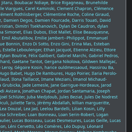
 Jitaru
,
Boubacar Ndiaye
,
Brice Rigagneau
,
Brunehilde
le Viargues
,
Carel Kaminski
,
Clement Chapron
,
Clémence
lément Rothlisberger
,
Clémentine Roche
,
Coline Giraud
,
z
,
Damien Degos
,
Damien Fourcade
,
Darris Touati
,
David
ristian
,
Dimitri Tsekhanovich
,
Dylan De Caudron
,
dylan
na Simonet
,
Elias Dubos
,
Eliot Mallet
,
Elise Beauquesne
,
,
Emil Abutalibov
,
Emilie Jambert--Philippot
,
Emmanuel
que Bonnin
,
Enzo Di Sotto
,
Enzo Gini
,
Erina Mas
,
Esteban
o
,
Estelle Leboulenger
,
Ethan Jacquot
,
Etienne Alzieu
,
Ettore
Eytan Boutrie
,
Félix Galibert
,
Gabriel Marchi
,
Gabriel Pedros
,
chard
,
Gaëtane Tantot
,
Gergana Nikolova
,
Gildwen Mallejac
,
 Leroy
,
Gégoire Kosin
,
harice ouldmessaoud
,
Hassirou Ba
,
Hugo Babet
,
Hugo De Rambures
,
Hugo Poirier
,
Ilaria Perolo-
llaud
,
Ilona Taillacot
,
Imane Meziani
,
Imanol Michaud-
a Grubicka
,
Jade Lemesle
,
Jane Garrigue-Hordeaux
,
Jarod
odi Avizara
,
Jonathan Chapat
,
Jordan Santamaria
,
Joseph
,
Joël Schlüter
,
Juba Medjdoub
,
Jules Beziat
,
Jules De Nodrest
Oculi
,
Juliette Taris
,
Jérémy Abdallah
,
killian margueritte
,
Lea Douzal
,
Lea Jad
,
Leelou Bardelli
,
Lilian Kosin
,
Lilly
isa Schreiber
,
Loan Bonneau
,
Loan Serin-Robert
,
Logan
aulier
,
Lucas Boisseau
,
Lucas Desmesures
,
Lucas Geille
,
Lucas
gon
,
Léni Cervetto
,
Léo Comères
,
Léo Dupuy
,
Léonard