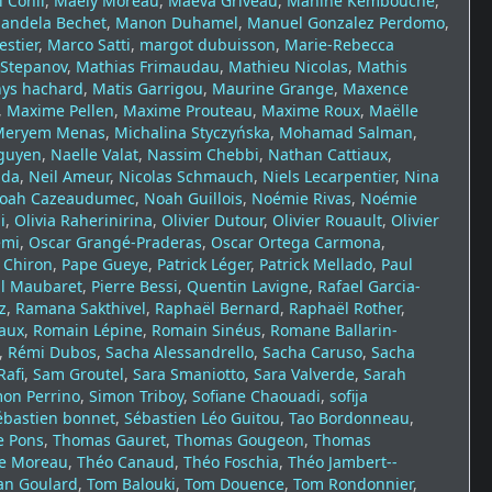
 Conil
,
Maely Moreau
,
Maeva Griveau
,
Mahine Kembouche
,
andela Bechet
,
Manon Duhamel
,
Manuel Gonzalez Perdomo
,
estier
,
Marco Satti
,
margot dubuisson
,
Marie-Rebecca
 Stepanov
,
Mathias Frimaudau
,
Mathieu Nicolas
,
Mathis
ys hachard
,
Matis Garrigou
,
Maurine Grange
,
Maxence
,
Maxime Pellen
,
Maxime Prouteau
,
Maxime Roux
,
Maëlle
Meryem Menas
,
Michalina Styczyńska
,
Mohamad Salman
,
guyen
,
Naelle Valat
,
Nassim Chebbi
,
Nathan Cattiaux
,
ada
,
Neil Ameur
,
Nicolas Schmauch
,
Niels Lecarpentier
,
Nina
oah Cazeaudumec
,
Noah Guillois
,
Noémie Rivas
,
Noémie
i
,
Olivia Raherinirina
,
Olivier Dutour
,
Olivier Rouault
,
Olivier
emi
,
Oscar Grangé-Praderas
,
Oscar Ortega Carmona
,
 Chiron
,
Pape Gueye
,
Patrick Léger
,
Patrick Mellado
,
Paul
l Maubaret
,
Pierre Bessi
,
Quentin Lavigne
,
Rafael Garcia-
z
,
Ramana Sakthivel
,
Raphaël Bernard
,
Raphaël Rother
,
aux
,
Romain Lépine
,
Romain Sinéus
,
Romane Ballarin-
,
Rémi Dubos
,
Sacha Alessandrello
,
Sacha Caruso
,
Sacha
Rafi
,
Sam Groutel
,
Sara Smaniotto
,
Sara Valverde
,
Sarah
on Perrino
,
Simon Triboy
,
Sofiane Chaouadi
,
sofija
ébastien bonnet
,
Sébastien Léo Guitou
,
Tao Bordonneau
,
e Pons
,
Thomas Gauret
,
Thomas Gougeon
,
Thomas
e Moreau
,
Théo Canaud
,
Théo Foschia
,
Théo Jambert--
an Goulard
,
Tom Balouki
,
Tom Douence
,
Tom Rondonnier
,