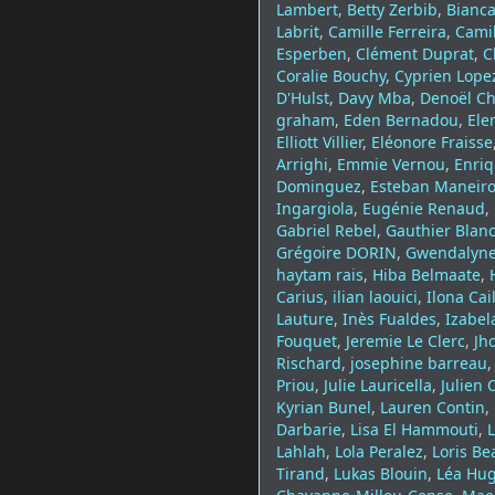
Lambert
,
Betty Zerbib
,
Bianca
Labrit
,
Camille Ferreira
,
Camil
Esperben
,
Clément Duprat
,
C
Coralie Bouchy
,
Cyprien Lope
D'Hulst
,
Davy Mba
,
Denoël Ch
graham
,
Eden Bernadou
,
Ele
Elliott Villier
,
Eléonore Fraisse
Arrighi
,
Emmie Vernou
,
Enri
Dominguez
,
Esteban Maneir
Ingargiola
,
Eugénie Renaud
,
Gabriel Rebel
,
Gauthier Blan
Grégoire DORIN
,
Gwendalyne
haytam rais
,
Hiba Belmaate
,
Carius
,
ilian laouici
,
Ilona Cai
Lauture
,
Inès Fualdes
,
Izabel
Fouquet
,
Jeremie Le Clerc
,
Jh
Rischard
,
josephine barreau
Priou
,
Julie Lauricella
,
Julien 
Kyrian Bunel
,
Lauren Contin
,
Darbarie
,
Lisa El Hammouti
,
L
Lahlah
,
Lola Peralez
,
Loris Be
Tirand
,
Lukas Blouin
,
Léa Hu