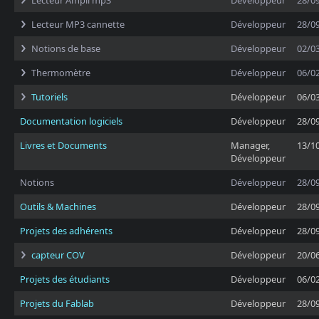
Lecteur Ampli mp3
Développeur
28/0
Lecteur MP3 cannette
Développeur
28/0
Notions de base
Développeur
02/0
Thermomètre
Développeur
06/0
Tutoriels
Développeur
06/0
Documentation logiciels
Développeur
28/0
Livres et Documents
Manager,
13/1
Développeur
Notions
Développeur
28/0
Outils & Machines
Développeur
28/0
Projets des adhérents
Développeur
28/0
capteur COV
Développeur
20/0
Projets des étudiants
Développeur
06/0
Projets du Fablab
Développeur
28/0