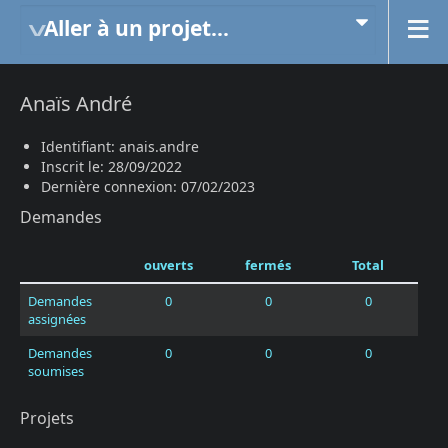
Aller à un projet...
Anaïs André
Identifiant: anais.andre
Inscrit le: 28/09/2022
Dernière connexion: 07/02/2023
Demandes
ouverts
fermés
Total
Demandes
0
0
0
assignées
Demandes
0
0
0
soumises
Projets