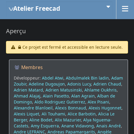
Atelier Freecad
Aperçu
Ce projet est fermé et accessible en lecture seule.
Membres
Développeur:
Abdel Atwi
,
Abdulmalek Bin ladin
,
Adam
Zoubir
,
Adeline Dugoujon
,
Adonis Lucy
,
Adrien Chaud
,
Adrien Matard
,
Adrien Matusinski
,
Ahlame Oukhris
,
Ahmad Alajaj
,
Alain Pasetto
,
Alan Agrain
,
Alban de
Domingo
,
Aldo Rodriguez Gutierrez
,
Alex Pisani
,
Alexandre Blanloeil
,
Alexis Bonnaud
,
Alexis Hugonnet
,
Alexis Liquet
,
Ali Touhami
,
Alice Barbotin
,
Alicia Le
Berger
,
Aline Bodet
,
Alix Mazurier
,
Alya Nguema-
Castets
,
Amy Esquerra
,
Anane Vidavong
,
Anaïs André
,
Andre LEFRANC
,
Andreas Papamargarits
,
Angèle