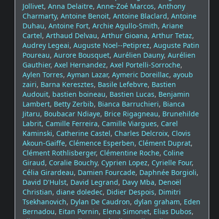
Jollivet
,
Anna Delaitre
,
Anne-Zoé Marcos
,
Anthony
Charmarty
,
Antoine Benoit
,
Antoine Blaclard
,
Antoine
Duhau
,
Antoine Fort
,
Archie Agullo-Smith
,
Ariane
Cartel
,
Arthaud Delvau
,
Arthur Gioana
,
Arthur Tetaz
,
Audrey Legeai
,
Auguste Noel--Petiprez
,
Auguste Patin
Poureau
,
Aurore Bousquet
,
Aurélien Dauny
,
Aurélien
Gauthier
,
Axel Hernandez
,
Axel Portelli-Sorroche
,
Aylen Torres
,
Ayman Lazar
,
Aymeric Doreillac
,
ayoub
zairi
,
Barna Keresztes
,
Basile Lefebvre
,
Bastien
Audouit
,
bastien boineau
,
Bastien Lucas
,
Benjamin
Lambert
,
Betty Zerbib
,
Bianca Barruchieri
,
Bianca
Jitaru
,
Boubacar Ndiaye
,
Brice Rigagneau
,
Brunehilde
Labrit
,
Camille Ferreira
,
Camille Viargues
,
Carel
Kaminski
,
Catherine Castel
,
Charles Delcroix
,
Clovis
Akoun-Gaiffe
,
Clémence Esperben
,
Clément Duprat
,
Clément Rothlisberger
,
Clémentine Roche
,
Coline
Giraud
,
Coralie Bouchy
,
Cyprien Lopez
,
Cyrielle Four
,
Célia Girardeau
,
Damien Fourcade
,
Daphnée Borgioli
,
David D'Hulst
,
David Legrand
,
Davy Mba
,
Denoël
Christian
,
diane doledec
,
Didier Despois
,
Dimitri
Tsekhanovich
,
Dylan De Caudron
,
dylan graham
,
Eden
Bernadou
,
Eitan Pornin
,
Elena Simonet
,
Elias Dubos
,