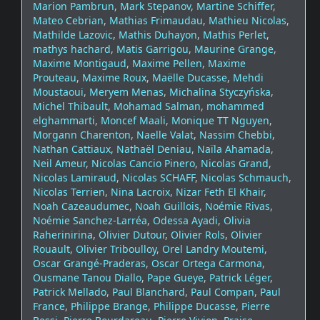
Marion Pambrun
,
Mark Stepanov
,
Martine Schiffer
,
Mateo Cebrian
,
Mathias Frimaudau
,
Mathieu Nicolas
,
Mathilde Lazovic
,
Mathis Duhayon
,
Mathis Perlet
,
mathys hachard
,
Matis Garrigou
,
Maurine Grange
,
Maxime Montigaud
,
Maxime Pellen
,
Maxime
Prouteau
,
Maxime Roux
,
Maëlle Ducasse
,
Mehdi
Moustaoui
,
Meryem Menas
,
Michalina Styczyńska
,
Michel Thibault
,
Mohamad Salman
,
mohammed
elghammarti
,
Moncef Maali
,
Monique TT Nguyen
,
Morgann Charenton
,
Naelle Valat
,
Nassim Chebbi
,
Nathan Cattiaux
,
Nathaël Deniau
,
Naïla Ahamada
,
Neil Ameur
,
Nicolas Cancio Pinero
,
Nicolas Grand
,
Nicolas Lamiraud
,
Nicolas SCHAFF
,
Nicolas Schmauch
,
Nicolas Terrien
,
Nina Lacroix
,
Nizar Feth El Khair
,
Noah Cazeaudumec
,
Noah Guillois
,
Noémie Rivas
,
Noémie Sanchez-Larréa
,
Odessa Ayadi
,
Olivia
Raherinirina
,
Olivier Dutour
,
Olivier Rols
,
Olivier
Rouault
,
Olivier Triboulloy
,
Orel Landry Moutemi
,
Oscar Grangé-Praderas
,
Oscar Ortega Carmona
,
Ousmane Tanou Diallo
,
Pape Gueye
,
Patrick Léger
,
Patrick Mellado
,
Paul Blanchard
,
Paul Compan
,
Paul
France
,
Philippe Brange
,
Philippe Ducasse
,
Pierre