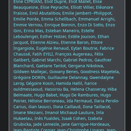
Eline CIPRIANI
,
Eliot Dupré
,
Eliot Mallet
,
Elise
Beauquesne
,
Elise Peyrache
,
Elliott Villier
,
Eléonore
Fraisse
,
Emil Abutalibov
,
Emilie Jambert--Philippot
,
Emilie Poirée
,
Emma Schellbach
,
Emmanuel Arrighi
,
Emmie Vernou
,
Enrique Bonnin
,
Enzo Di Sotto
,
Enzo
Gini
,
Erina Mas
,
Esteban Maneiro
,
Estelle
Leboulenger
,
Esther Holzer
,
Estèle Jouison
,
Ethan
Jacquot
,
Etienne Alzieu
,
Etienne Baron
,
Ettore
Ingargiola
,
Eugénie Renaud
,
Eytan Boutrie
,
Fabrice
Chaussé
,
Fatih EYILI
,
François Augereau
,
Félix
Galibert
,
Gabriel Marchi
,
Gabriel Pedros
,
Gauthier
Blanchard
,
Gaëtane Tantot
,
Gergana Nikolova
,
Gildwen Mallejac
,
Giovany Benes
,
Goodness Mayetela
,
Grégoire DORIN
,
Guillaume Delannay
,
Gwendalyne
Leroy
,
Gégoire Kosin
,
Hamida Hallil
,
harice
ouldmessaoud
,
Hassirou Ba
,
Helena Chasseray
,
Hiba
Belmaate
,
Hugo Babet
,
Hugo De Rambures
,
Hugo
Poirier
,
Héloïse Berroneau
,
Ida Fermaud
,
Ilaria Perolo-
Carius
,
ilian laouici
,
Ilona Caillaud
,
Ilona Taillacot
,
Imane Meziani
,
Imanol Michaud-Lauture
,
Inla
Hukaetau
,
Inès Fualdes
,
Isaak Cohen
,
Izabela
Grubicka
,
Jade Lemesle
,
Jane Garrigue-Hordeaux
,
Jean-Baptiste Cosnier
,
Jean-Christophe Linares
,
Jean-