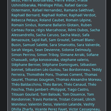
Bessi
,
Pierre Bourdareau
,
Pierre Vivion
,
Praise
Ushindibaraka
,
Pénélope Pillas
,
Rafael Garcia-
Ostermann
,
Rafael Hernandez
,
Ramana Sakthivel
,
Raphaël Bernard
,
Raphaël Rother
,
Raphaël Verdoit
,
Rebecca Petaux
,
Roland Caubet
,
Romain Lépine
,
Romain Sinéus
,
Romane Ballarin-Glotain
,
Ruben
Carteau Forax
,
régis Marcahosse
,
Rémi Dubos
,
Sacha
Alessandrello
,
Sacha Caruso
,
Sacha Maizi
,
Safa
Benazouze
,
Sajid Rafi
,
Sam Groutel
,
Samuel Blanc-
Busin
,
Samuel Salette
,
Sara Smaniotto
,
Sara Valverde
,
Sarah Viegas
,
Sean Devienne
,
Sidonie Delmouly
,
Simon Perrino
,
Simon Triboy
,
Slimane Arraki
,
Sofiane
Chaouadi
,
sofija konosonoka
,
stephane valerio
,
Stéphane Bernier
,
Stéphane Domingues
,
Sébastien
bonnet
,
Sébastien Léo Guitou
,
Tao Bordonneau
,
Teddy
Ferreira
,
Thimothée Pons
,
Thomas Coment
,
Thomas
Gauret
,
Thomas Gougeon
,
Thomas-Alexandre Moreau
,
Théo Baldacchino
,
Théo Baron
,
Théo Canaud
,
Théo
Foschia
,
Théo Jambert--Philippot
,
Tiago Castro
,
Titouan Goulard
,
Tom Balouki
,
Tom Douence
,
Tom
Rondonnier
,
Travis Ponterie
,
Tristan Conseil
,
Ulrich
Moniteur
,
Valentin Deiss
,
Valentin Lalande
,
Vashty
Dhilla Zharfa
,
Vicente Perez Fayet
,
Victor Cassagneau
,