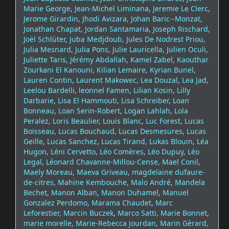
Marie George
,
Jean-Michel Liminana
,
Jeremie Le Clerc
,
Jerome Girardin
,
Jhodi Avizara
,
Johan Baric--Monzat
,
Jonathan Chapat
,
Jordan Santamaria
,
Joseph Rischard
,
Joël Schlüter
,
Juba Medjdoub
,
Jules De Nodrest Priou
,
Julia Mesnard
,
Julia Pons
,
Julie Lauricella
,
Julien Oculi
,
Juliette Taris
,
Jérémy Abdallah
,
Kamel Zabel
,
Kaouthar
Zourkani El Kanouni
,
Kilian Lemaire
,
Kyrian Bunel
,
Lauren Contin
,
Laurent Makowec
,
Lea Douzal
,
Lea Jad
,
Leelou Bardelli
,
leonnel Famen
,
Lilian Kosin
,
Lilly
Darbarie
,
Lisa El Hammouti
,
Lisa Schreiber
,
Loan
Bonneau
,
Loan Serin-Robert
,
Logan Lahlah
,
Lola
Peralez
,
Loris Beaulier
,
Louis Blanc
,
Luc Forest
,
Lucas
Boisseau
,
Lucas Bouchaud
,
Lucas Desmesures
,
Lucas
Geille
,
Lucas Sanchez
,
Lucas Tirand
,
Lukas Blouin
,
Léa
Hugon
,
Léni Cervetto
,
Léo Comères
,
Léo Dupuy
,
Léo
Legal
,
Léonard Chavanne-Millou-Cense
,
Mael Conil
,
Maely Moreau
,
Maeva Griveau
,
magdelaine dufaure-
de-citres
,
Mahine Kembouche
,
Malo André
,
Mandela
Bechet
,
Manon Alban
,
Manon Duhamel
,
Manuel
Gonzalez Perdomo
,
Marama Chaudet
,
Marc
Leforestier
,
Marcin Buczek
,
Marco Satti
,
Marie Bonnet
,
marie morelle
,
Marie-Rebecca Jourdan
,
Marin Gérard
,