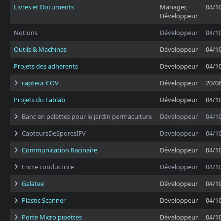
Livres et Documents
Manager,
04/1
Développeur
Notions
Développeur
04/1
Outils & Machines
Développeur
04/1
Projets des adhérents
Développeur
04/1
capteur COV
Développeur
20/0
Projets du Fablab
Développeur
04/1
Banc en palettes pour le jardin permaculture
Développeur
04/1
CapteursDeSporesIFV
Développeur
04/1
Communication Racinaire
Développeur
04/1
Encre conductrice
Développeur
04/1
Galatee
Développeur
04/1
Plastic Scanner
Développeur
04/1
Porte Micro pipettes
Développeur
04/1