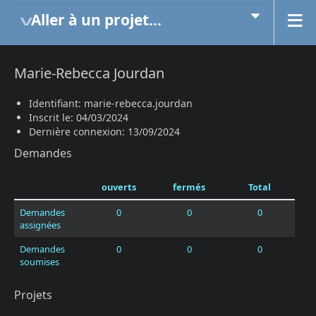
Aller à un projet...
Marie-Rebecca Jourdan
Identifiant: marie-rebecca.jourdan
Inscrit le: 04/03/2024
Dernière connexion: 13/09/2024
Demandes
ouverts
fermés
Total
Demandes
0
0
0
assignées
Demandes
0
0
0
soumises
Projets