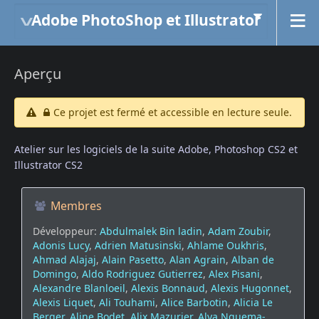
Adobe PhotoShop et Illustrator
Aperçu
Ce projet est fermé et accessible en lecture seule.
Atelier sur les logiciels de la suite Adobe, Photoshop CS2 et
Illustrator CS2
Membres
Développeur:
Abdulmalek Bin ladin
,
Adam Zoubir
,
Adonis Lucy
,
Adrien Matusinski
,
Ahlame Oukhris
,
Ahmad Alajaj
,
Alain Pasetto
,
Alan Agrain
,
Alban de
Domingo
,
Aldo Rodriguez Gutierrez
,
Alex Pisani
,
Alexandre Blanloeil
,
Alexis Bonnaud
,
Alexis Hugonnet
,
Alexis Liquet
,
Ali Touhami
,
Alice Barbotin
,
Alicia Le
Berger
,
Aline Bodet
,
Alix Mazurier
,
Alya Nguema-