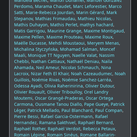
Mandela Bechet
,
Manon Duhamel
,
Manuel Gonzalez
Perdomo
,
Marama Chaudet
,
Marc Leforestier
,
Marco
Satti
,
Marie-Rebecca Jourdan
,
Marin Gérard
,
Mark
Stepanov
,
Mathias Frimaudau
,
Mathieu Nicolas
,
Mathis Duhayon
,
Mathis Perlet
,
mathys hachard
,
Matis Garrigou
,
Maurine Grange
,
Maxime Montigaud
,
Maxime Pellen
,
Maxime Prouteau
,
Maxime Roux
,
Maëlle Ducasse
,
Mehdi Moustaoui
,
Meryem Menas
,
Michalina Styczyńska
,
Mohamad Salman
,
Moncef
Maali
,
Monique TT Nguyen
,
Naelle Valat
,
Nassim
Chebbi
,
Nathan Cattiaux
,
Nathaël Deniau
,
Naïla
Ahamada
,
Neil Ameur
,
Nicolas Schmauch
,
Nina
Lacroix
,
Nizar Feth El Khair
,
Noah Cazeaudumec
,
Noah
Guillois
,
Noémie Rivas
,
Noémie Sanchez-Larréa
,
Odessa Ayadi
,
Olivia Raherinirina
,
Olivier Dutour
,
Olivier Rouault
,
Olivier Triboulloy
,
Orel Landry
Moutemi
,
Oscar Grangé-Praderas
,
Oscar Ortega
Carmona
,
Ousmane Tanou Diallo
,
Pape Gueye
,
Patrick
Léger
,
Patrick Mellado
,
Paul Blanchard
,
Paul Compan
,
Pierre Bessi
,
Rafael Garcia-Ostermann
,
Rafael
Hernandez
,
Ramana Sakthivel
,
Raphaël Bernard
,
Raphaël Rother
,
Raphaël Verdoit
,
Rebecca Petaux
,
Romain Lépine
,
Romain Sinéus
,
Romane Ballarin-