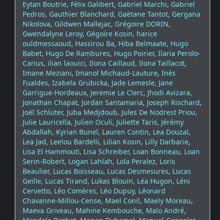
Eytan Boutrie
,
Félix Galibert
,
Gabriel Marchi
,
Gabriel
Pedros
,
Gauthier Blanchard
,
Gaëtane Tantot
,
Gergana
Nikolova
,
Gildwen Mallejac
,
Grégoire DORIN
,
Gwendalyne Leroy
,
Gégoire Kosin
,
harice
ouldmessaoud
,
Hassirou Ba
,
Hiba Belmaate
,
Hugo
Babet
,
Hugo De Rambures
,
Hugo Poirier
,
Ilaria Perolo-
Carius
,
ilian laouici
,
Ilona Caillaud
,
Ilona Taillacot
,
Imane Meziani
,
Imanol Michaud-Lauture
,
Inès
Fualdes
,
Izabela Grubicka
,
Jade Lemesle
,
Jane
Garrigue-Hordeaux
,
Jeremie Le Clerc
,
Jhodi Avizara
,
Jonathan Chapat
,
Jordan Santamaria
,
Joseph Rischard
,
Joël Schlüter
,
Juba Medjdoub
,
Jules De Nodrest Priou
,
Julie Lauricella
,
Julien Oculi
,
Juliette Taris
,
Jérémy
Abdallah
,
Kyrian Bunel
,
Lauren Contin
,
Lea Douzal
,
Lea Jad
,
Leelou Bardelli
,
Lilian Kosin
,
Lilly Darbarie
,
Lisa El Hammouti
,
Lisa Schreiber
,
Loan Bonneau
,
Loan
Serin-Robert
,
Logan Lahlah
,
Lola Peralez
,
Loris
Beaulier
,
Lucas Boisseau
,
Lucas Desmesures
,
Lucas
Geille
,
Lucas Tirand
,
Lukas Blouin
,
Léa Hugon
,
Léni
Cervetto
,
Léo Comères
,
Léo Dupuy
,
Léonard
Chavanne-Millou-Cense
,
Mael Conil
,
Maely Moreau
,
Maeva Griveau
,
Mahine Kembouche
,
Malo André
,