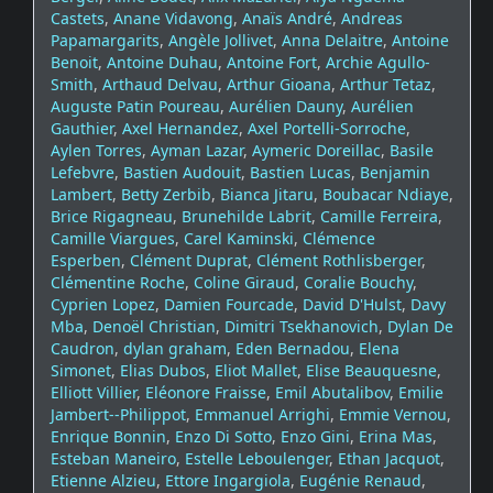
Castets
,
Anane Vidavong
,
Anaïs André
,
Andreas
Papamargarits
,
Angèle Jollivet
,
Anna Delaitre
,
Antoine
Benoit
,
Antoine Duhau
,
Antoine Fort
,
Archie Agullo-
Smith
,
Arthaud Delvau
,
Arthur Gioana
,
Arthur Tetaz
,
Auguste Patin Poureau
,
Aurélien Dauny
,
Aurélien
Gauthier
,
Axel Hernandez
,
Axel Portelli-Sorroche
,
Aylen Torres
,
Ayman Lazar
,
Aymeric Doreillac
,
Basile
Lefebvre
,
Bastien Audouit
,
Bastien Lucas
,
Benjamin
Lambert
,
Betty Zerbib
,
Bianca Jitaru
,
Boubacar Ndiaye
,
Brice Rigagneau
,
Brunehilde Labrit
,
Camille Ferreira
,
Camille Viargues
,
Carel Kaminski
,
Clémence
Esperben
,
Clément Duprat
,
Clément Rothlisberger
,
Clémentine Roche
,
Coline Giraud
,
Coralie Bouchy
,
Cyprien Lopez
,
Damien Fourcade
,
David D'Hulst
,
Davy
Mba
,
Denoël Christian
,
Dimitri Tsekhanovich
,
Dylan De
Caudron
,
dylan graham
,
Eden Bernadou
,
Elena
Simonet
,
Elias Dubos
,
Eliot Mallet
,
Elise Beauquesne
,
Elliott Villier
,
Eléonore Fraisse
,
Emil Abutalibov
,
Emilie
Jambert--Philippot
,
Emmanuel Arrighi
,
Emmie Vernou
,
Enrique Bonnin
,
Enzo Di Sotto
,
Enzo Gini
,
Erina Mas
,
Esteban Maneiro
,
Estelle Leboulenger
,
Ethan Jacquot
,
Etienne Alzieu
,
Ettore Ingargiola
,
Eugénie Renaud
,