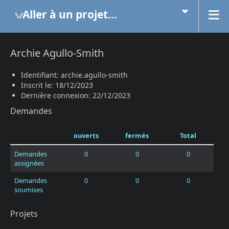
Aller à un projet...
Archie Agullo-Smith
Identifiant: archie.agullo-smith
Inscrit le: 18/12/2023
Dernière connexion: 22/12/2023
Demandes
ouverts
fermés
Total
Demandes
0
0
0
assignées
Demandes
0
0
0
soumises
Projets