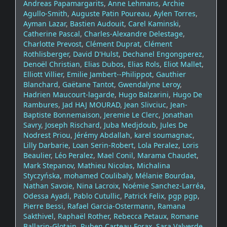
Andreas Papamargarits
,
Anne Lehmans
,
Archie
Agullo-Smith
,
Auguste Patin Poureau
,
Aylen Torres
,
Ayman Lazar
,
Bastien Audouit
,
Carel Kaminski
,
Catherine Pascal
,
Charles-Alexandre Delestage
,
Charlotte Prevost
,
Clément Duprat
,
Clément
Rothlisberger
,
David D'Hulst
,
Dechanel Engongperez
,
Denoël Christian
,
Elias Dubos
,
Elias Rols
,
Eliot Mallet
,
Elliott Villier
,
Emilie Jambert--Philippot
,
Gauthier
Blanchard
,
Gaëtane Tantot
,
Gwendalyne Leroy
,
Hadrien Maucourt-lagarde
,
Hugo Balzarini
,
Hugo De
Rambures
,
Jad HAJ MOURAD
,
Jean Slivciuc
,
Jean-
Baptiste Bonnemaison
,
Jeremie Le Clerc
,
Jonathan
Savry
,
Joseph Rischard
,
Juba Medjdoub
,
Jules De
Nodrest Priou
,
Jérémy Abdallah
,
karel soumagnac
,
Lilly Darbarie
,
Loan Serin-Robert
,
Lola Peralez
,
Loris
Beaulier
,
Léo Peralez
,
Mael Conil
,
Marama Chaudet
,
Mark Stepanov
,
Mathieu Nicolas
,
Michalina
Styczyńska
,
mohamed Coulibaly
,
Mélanie Bourdaa
,
Nathan Savoie
,
Nina Lacroix
,
Noémie Sanchez-Larréa
,
Odessa Ayadi
,
Pablo Cutullic
,
Patrick Felix
,
pgp pgp
,
Pierre Bessi
,
Rafael Garcia-Ostermann
,
Ramana
Sakthivel
,
Raphaël Rother
,
Rebecca Petaux
,
Romane
Ballarin-Glotain
,
Ruben Carteau Forax
,
Sara Valverde
,