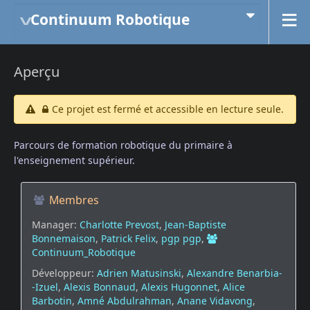
Continuum Robotique
Aperçu
Ce projet est fermé et accessible en lecture seule.
Parcours de formation robotique du primaire à
l'enseignement supérieur.
Membres
Manager:
Charlotte Prevost
,
Jean-Baptiste
Bonnemaison
,
Patrick Felix
,
pgp pgp
,
Continuum_Robotique
Développeur:
Adrien Matusinski
,
Alexandre Benarbia-
-Izuel
,
Alexis Bonnaud
,
Alexis Hugonnet
,
Alice
Barbotin
,
Amné Abdulrahman
,
Anane Vidavong
,