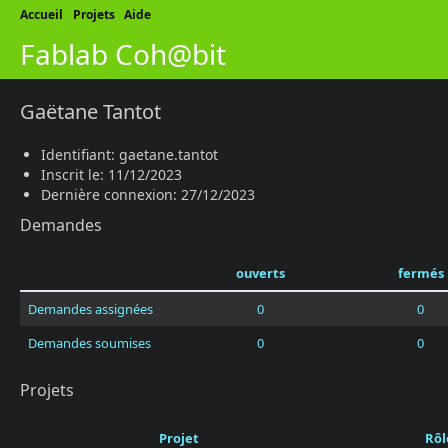
Accueil
Projets
Aide
Fablab Coh@bit
Gaëtane Tantot
Identifiant: gaetane.tantot
Inscrit le: 11/12/2023
Dernière connexion: 27/12/2023
Demandes
ouverts
fermés
Demandes assignées
0
0
Demandes soumises
0
0
Projets
Projet
Rôl