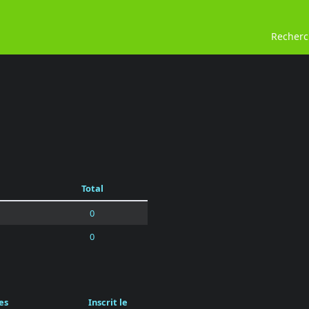
Recher
Total
0
0
es
Inscrit le