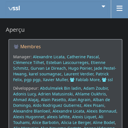
ssl
Aperçu
Membres
Manager:
Alexandre Licata
,
Catherine Pascal
,
Clémence Tilhet
,
Esteban Lascourreges
,
Etienne
Schmitz
,
Gurvan Le Direach
,
Hugo Poirier
,
Jade Pestel-
Hwang
,
karel soumagnac
,
Laurent Verdier
,
Patrick
Felix
,
pgp pgp
,
Xavier Muller
,
Fablab More
,
ssl
Développeur:
Abdulmalek Bin ladin
,
Adam Zoubir
,
Adonis Lucy
,
Adrien Matusinski
,
Ahlame Oukhris
,
Ahmad Alajaj
,
Alain Pasetto
,
Alan Agrain
,
Alban de
Domingo
,
Aldo Rodriguez Gutierrez
,
Alex Pisani
,
Alexandre Blanloeil
,
Alexandre Licata
,
Alexis Bonnaud
,
Alexis Hugonnet
,
alexis lafitte
,
Alexis Liquet
,
Ali
Touhami
,
Alice Barbotin
,
Alicia Le Berger
,
Aline Bodet
,