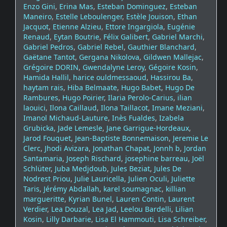
Enzo Gini
,
Erina Mas
,
Esteban Dominguez
,
Esteban
Maneiro
,
Estelle Leboulenger
,
Estèle Jouison
,
Ethan
Jacquot
,
Etienne Alzieu
,
Ettore Ingargiola
,
Eugénie
Renaud
,
Eytan Boutrie
,
Félix Galibert
,
Gabriel Marchi
,
Gabriel Pedros
,
Gabriel Rebel
,
Gauthier Blanchard
,
Gaëtane Tantot
,
Gergana Nikolova
,
Gildwen Mallejac
,
Grégoire DORIN
,
Gwendalyne Leroy
,
Gégoire Kosin
,
Hamida Hallil
,
harice ouldmessaoud
,
Hassirou Ba
,
haytam rais
,
Hiba Belmaate
,
Hugo Babet
,
Hugo De
Rambures
,
Hugo Poirier
,
Ilaria Perolo-Carius
,
ilian
laouici
,
Ilona Caillaud
,
Ilona Taillacot
,
Imane Meziani
,
Imanol Michaud-Lauture
,
Inès Fualdes
,
Izabela
Grubicka
,
Jade Lemesle
,
Jane Garrigue-Hordeaux
,
Jarod Fouquet
,
Jean-Baptiste Bonnemaison
,
Jeremie Le
Clerc
,
Jhodi Avizara
,
Jonathan Chapat
,
Jonnh b
,
Jordan
Santamaria
,
Joseph Rischard
,
josephine barreau
,
Joël
Schlüter
,
Juba Medjdoub
,
Jules Beziat
,
Jules De
Nodrest Priou
,
Julie Lauricella
,
Julien Oculi
,
Juliette
Taris
,
Jérémy Abdallah
,
karel soumagnac
,
killian
margueritte
,
Kyrian Bunel
,
Lauren Contin
,
Laurent
Verdier
,
Lea Douzal
,
Lea Jad
,
Leelou Bardelli
,
Lilian
Kosin
,
Lilly Darbarie
,
Lisa El Hammouti
,
Lisa Schreiber
,