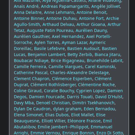
Alix Mazurier
,
Alya Nguema-Castets
,
Anane Vidavong
,
Anaïs André
,
Andreas Papamargarits
,
Angèle Jollivet
,
Anna Delaitre
,
Anne Lehmans
,
Antoine Benoit
,
Antoine Binner
,
Antoine Duhau
,
Antoine Fort
,
Archie
Agullo-Smith
,
Arthaud Delvau
,
Arthur Gioana
,
Arthur
Tetaz
,
Auguste Patin Poureau
,
Aurélien Dauny
,
Aurélien Gauthier
,
Axel Hernandez
,
Axel Portelli-
Sorroche
,
Aylen Torres
,
Ayman Lazar
,
Aymeric
Doreillac
,
Basile Lefebvre
,
Bastien Audouit
,
Bastien
Lucas
,
Benjamin Lambert
,
Betty Zerbib
,
Bianca Jitaru
,
Boubacar Ndiaye
,
Brice Rigagneau
,
Brunehilde Labrit
,
Camille Ferreira
,
Camille Viargues
,
Carel Kaminski
,
Catherine Pascal
,
Charles-Alexandre Delestage
,
Clement Chapron
,
Clémence Esperben
,
Clément
Duprat
,
Clément Rothlisberger
,
Clémentine Roche
,
Coline Giraud
,
Coralie Bouchy
,
Cyprien Lopez
,
Damien
Degos
,
Damien Fourcade
,
Darris Touati
,
David D'Hulst
,
Davy Mba
,
Denoël Christian
,
Dimitri Tsekhanovich
,
Dylan De Caudron
,
dylan graham
,
Eden Bernadou
,
Elena Simonet
,
Elias Dubos
,
Eliot Mallet
,
Elise
Beauquesne
,
Elliott Villier
,
Eléonore Fraisse
,
Emil
Abutalibov
,
Emilie Jambert--Philippot
,
Emmanuel
Arrighi
,
Emmie Vernou
,
Enrique Bonnin
,
Enzo Di Sotto
,