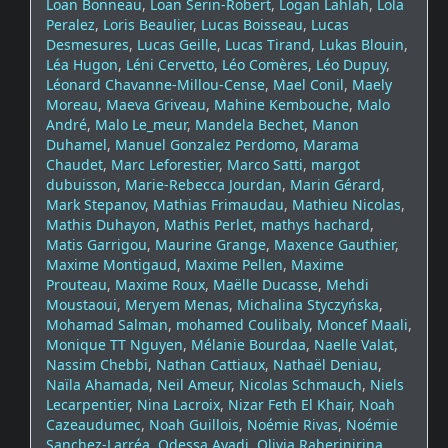
Loan Bonneau
,
Loan Serin-Robert
,
Logan Lahlah
,
Lola
Peralez
,
Loris Beaulier
,
Lucas Boisseau
,
Lucas
Desmesures
,
Lucas Geille
,
Lucas Tirand
,
Lukas Blouin
,
Léa Hugon
,
Léni Cervetto
,
Léo Comères
,
Léo Dupuy
,
Léonard Chavanne-Millou-Cense
,
Mael Conil
,
Maely
Moreau
,
Maeva Griveau
,
Mahine Kembouche
,
Malo
André
,
Malo Le_meur
,
Mandela Bechet
,
Manon
Duhamel
,
Manuel Gonzalez Perdomo
,
Marama
Chaudet
,
Marc Leforestier
,
Marco Satti
,
margot
dubuisson
,
Marie-Rebecca Jourdan
,
Marin Gérard
,
Mark Stepanov
,
Mathias Frimaudau
,
Mathieu Nicolas
,
Mathis Duhayon
,
Mathis Perlet
,
mathys hachard
,
Matis Garrigou
,
Maurine Grange
,
Maxence Gauthier
,
Maxime Montigaud
,
Maxime Pellen
,
Maxime
Prouteau
,
Maxime Roux
,
Maëlle Ducasse
,
Mehdi
Moustaoui
,
Meryem Menas
,
Michalina Styczyńska
,
Mohamad Salman
,
mohamed Coulibaly
,
Moncef Maali
,
Monique TT Nguyen
,
Mélanie Bourdaa
,
Naelle Valat
,
Nassim Chebbi
,
Nathan Cattiaux
,
Nathaël Deniau
,
Naïla Ahamada
,
Neil Ameur
,
Nicolas Schmauch
,
Niels
Lecarpentier
,
Nina Lacroix
,
Nizar Feth El Khair
,
Noah
Cazeaudumec
,
Noah Guillois
,
Noémie Rivas
,
Noémie
Sanchez-Larréa
,
Odessa Ayadi
,
Olivia Raherinirina
,