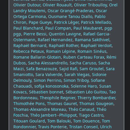
Olivier Dutour
,
Olivier Rouault
,
Olivier Triboulloy
,
Orel
Landry Moutemi
,
Oscar Grangé-Praderas
,
Oscar
Ortega Carmona
,
Ousmane Tanou Diallo
,
Pablo
Chiron
,
Pape Gueye
,
Patrick Léger
,
Patrick Mellado
,
Paul Blanchard
,
Paul Compan
,
Paul Maubaret
,
pgp
pgp
,
Pierre Bessi
,
Quentin Lavigne
,
Rafael Garcia-
Ostermann
,
Rafael Hernandez
,
Ramana Sakthivel
,
Raphaël Bernard
,
Raphaël Rother
,
Raphaël Verdoit
,
Rebecca Petaux
,
Romain Lépine
,
Romain Sinéus
,
Romane Ballarin-Glotain
,
Ruben Carteau Forax
,
Rémi
Dubos
,
Sacha Alessandrello
,
Sacha Caruso
,
Sacha
Maizi
,
Safa Benazouze
,
Sajid Rafi
,
Sam Groutel
,
Sara
Smaniotto
,
Sara Valverde
,
Sarah Viegas
,
Sidonie
Delmouly
,
Simon Perrino
,
Simon Triboy
,
Sofiane
Chaouadi
,
sofija konosonoka
,
Solenne Haro
,
Susan
Kovacs
,
Sébastien bonnet
,
Sébastien Léo Guitou
,
Tao
Bordonneau
,
Theophile Regnier
,
Thierry Bombardier
,
Thimothée Pons
,
Thomas Gauret
,
Thomas Gougeon
,
Thomas-Alexandre Moreau
,
Théo Canaud
,
Théo
Foschia
,
Théo Jambert--Philippot
,
Tiago Castro
,
Titouan Goulard
,
Tom Balouki
,
Tom Douence
,
Tom
Rondonnier
,
Travis Ponterie
,
Tristan Conseil
,
Ulrich