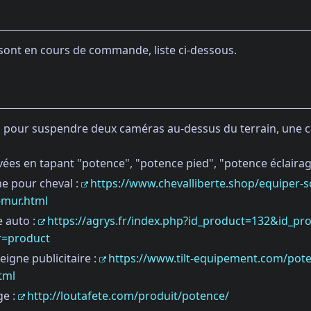
 sont en cours de commande, liste ci-dessous.
s pour suspendre deux caméras au-dessus du terrain, une c
ées en tapant "potence", "potence pied", "potence éclairag
e pour cheval :
https://www.chevalliberte.shop/equiper-s
-mur.html
 auto :
https://agrys.fr/index.php?id_product=132&id_pr
r=product
igne publicitaire :
https://www.tilt-equipement.com/poten
tml
ge :
http://loutafete.com/produit/potence/