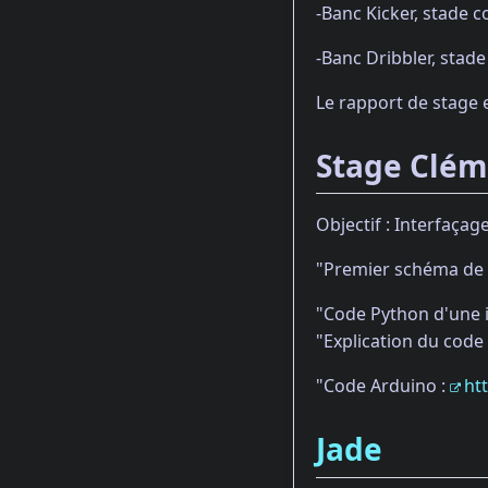
-Banc Kicker, stade 
-Banc Dribbler, stad
Le rapport de stage 
Stage Clé
Objectif : Interfaça
"Premier schéma de l
"Code Python d'une i
"Explication du code
"Code Arduino :
ht
Jade