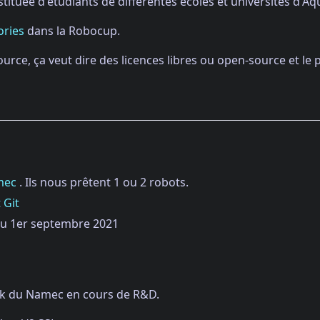
tituée d'étudiants de différentes écoles et universités d'Aqu
ories
dans la Robocup.
urce, ça veut dire des licences libres ou open-source et le 
mec
. Ils nous prêtent 1 ou 2 robots.
 Git
 au 1er septembre 2021
ork du Namec en cours de R&D.