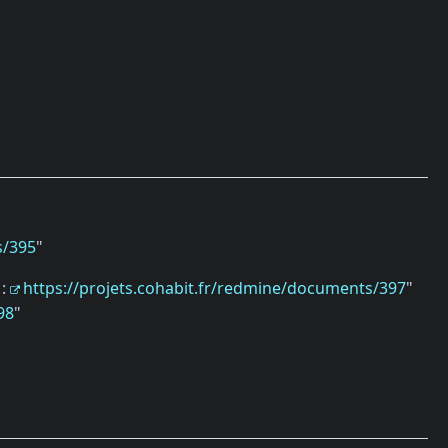
s/395
"
 :
https://projets.cohabit.fr/redmine/documents/397
"
98
"