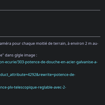
améra pour chaque moitié de terrain, à environ 2 m au-
e" dans glgle image :
on-ecurie/303-potence-de-douche-en-acier-galvanise-a-
oduct_attribute=4292&rewrite=potence-de-
ce-plv-telescopique-reglable-avec-2-