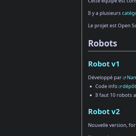
Cette équipe est cons
Il y a plusieurs
catég
Le projet est Open So
Robots
Robot v1
Développé par
Na
Code info
dépôt
Il faut 10 robots
Robot v2
Nouvelle version, f