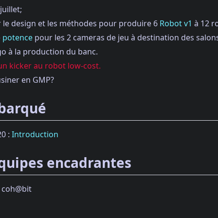
uillet;
er le design et les méthodes pour produire 6
Robot v1
à 12 r
e
potence
pour les 2 cameras de jeu à destination des salons 
go à la production du banc.
un kicker au robot low-cost.
 usiner en GMP?
barqué
20 :
Introduction
quipes encadrantes
 coh@bit