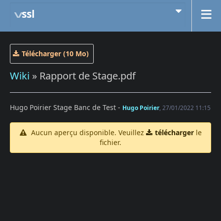
ssl
Télécharger (10 Mo)
Wiki
» Rapport de Stage.pdf
Hugo Poirier Stage Banc de Test -
Hugo Poirier
, 27/01/2022 11:15
Aucun aperçu disponible. Veuillez
télécharger
le
fichier.