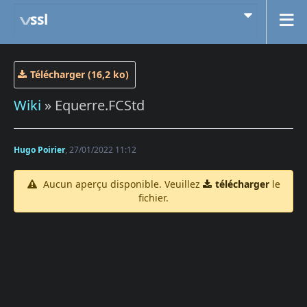
ssl
Télécharger (16,2 ko)
Wiki
» Equerre.FCStd
Hugo Poirier
, 27/01/2022 11:12
Aucun aperçu disponible. Veuillez
télécharger
le
fichier.