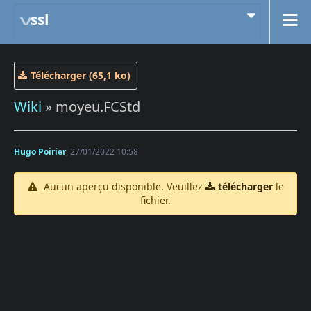
ssl
Télécharger (65,1 ko)
Wiki
» moyeu.FCStd
Hugo Poirier
, 27/01/2022 10:58
Aucun aperçu disponible. Veuillez
télécharger
le
fichier.