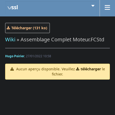
ssl
Télécharger (131 ko)
Wiki
» Assemblage Complet Moteur.FCStd
Hugo Poirier
, 27/01/2022 10:58
Aucun aperçu disponible. Veuillez
télécharger
le
fichier.