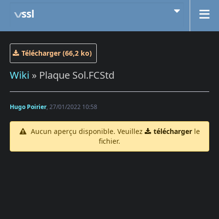
ssl
Télécharger (66,2 ko)
Wiki
» Plaque Sol.FCStd
Hugo Poirier
, 27/01/2022 10:58
Aucun aperçu disponible. Veuillez
télécharger
le
fichier.