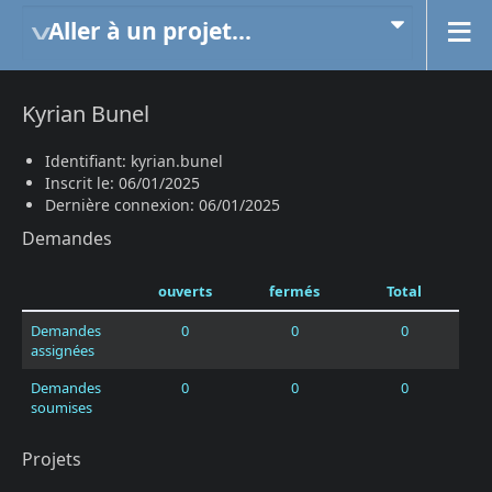
Aller à un projet...
Kyrian Bunel
Identifiant: kyrian.bunel
Inscrit le: 06/01/2025
Dernière connexion: 06/01/2025
Demandes
ouverts
fermés
Total
Demandes
0
0
0
assignées
Demandes
0
0
0
soumises
Projets