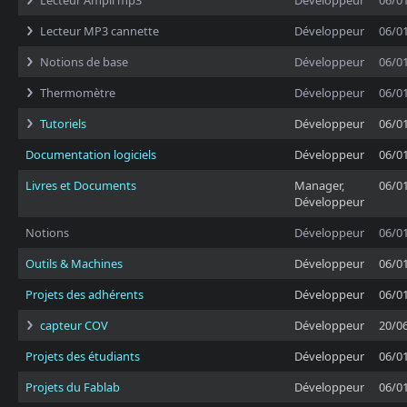
Lecteur Ampli mp3
Développeur
06/0
Lecteur MP3 cannette
Développeur
06/0
Notions de base
Développeur
06/0
Thermomètre
Développeur
06/0
Tutoriels
Développeur
06/0
Documentation logiciels
Développeur
06/0
Livres et Documents
Manager,
06/0
Développeur
Notions
Développeur
06/0
Outils & Machines
Développeur
06/0
Projets des adhérents
Développeur
06/0
capteur COV
Développeur
20/0
Projets des étudiants
Développeur
06/0
Projets du Fablab
Développeur
06/0