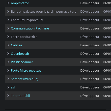
Amplificator
Développeur
06/0
Banc en palettes pour le jardin permaculture
Développeur
06/0
CapteursDeSporesIFV
Développeur
06/0
Communication Racinaire
Développeur
06/0
Encre conductrice
Développeur
06/0
Galatee
Développeur
06/0
Openbeelab
Développeur
06/0
Plastic Scanner
Développeur
06/0
Porte Micro pipettes
Développeur
06/0
Serpent (musique)
Développeur
06/0
ssl
Développeur
06/0
Thermo-Bibli
Développeur
06/0