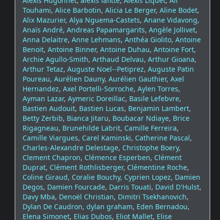
Alexis Hugonnet
,
alexis lafitte
,
Alexis Liquet
,
Ali
Touhami
,
Alice Barbotin
,
Alicia Le Berger
,
Aline Bodet
,
Alix Mazurier
,
Alya Nguema-Castets
,
Anane Vidavong
,
Anaïs André
,
Andreas Papamargarits
,
Angèle Jollivet
,
Anna Delaitre
,
Anne Lehmans
,
Anthéa Giolito
,
Antoine
Benoit
,
Antoine Binner
,
Antoine Duhau
,
Antoine Fort
,
Archie Agullo-Smith
,
Arthaud Delvau
,
Arthur Gioana
,
Arthur Tetaz
,
Auguste Noel--Petiprez
,
Auguste Patin
Poureau
,
Aurélien Dauny
,
Aurélien Gauthier
,
Axel
Hernandez
,
Axel Portelli-Sorroche
,
Aylen Torres
,
Ayman Lazar
,
Aymeric Doreillac
,
Basile Lefebvre
,
Bastien Audouit
,
Bastien Lucas
,
Benjamin Lambert
,
Betty Zerbib
,
Bianca Jitaru
,
Boubacar Ndiaye
,
Brice
Rigagneau
,
Brunehilde Labrit
,
Camille Ferreira
,
Camille Viargues
,
Carel Kaminski
,
Catherine Pascal
,
Charles-Alexandre Delestage
,
Christophe Boery
,
Clement Chapron
,
Clémence Esperben
,
Clément
Duprat
,
Clément Rothlisberger
,
Clémentine Roche
,
Coline Giraud
,
Coralie Bouchy
,
Cyprien Lopez
,
Damien
Degos
,
Damien Fourcade
,
Darris Touati
,
David D'Hulst
,
Davy Mba
,
Denoël Christian
,
Dimitri Tsekhanovich
,
Dylan De Caudron
,
dylan graham
,
Eden Bernadou
,
Elena Simonet
,
Elias Dubos
,
Eliot Mallet
,
Elise