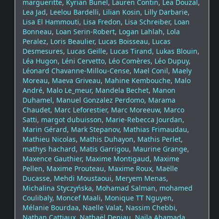
margueritte
,
Kyrian Bunel
,
Lauren Contin
,
Lea Douzal
,
Lea Jad
,
Leelou Bardelli
,
Lilian Kosin
,
Lilly Darbarie
,
Lisa El Hammouti
,
Lisa Fredon
,
Lisa Schreiber
,
Loan
Bonneau
,
Loan Serin-Robert
,
Logan Lahlah
,
Lola
Peralez
,
Loris Beaulier
,
Lucas Boisseau
,
Lucas
Desmesures
,
Lucas Geille
,
Lucas Tirand
,
Lukas Blouin
,
Léa Hugon
,
Léni Cervetto
,
Léo Comères
,
Léo Dupuy
,
Léonard Chavanne-Millou-Cense
,
Mael Conil
,
Maely
Moreau
,
Maeva Griveau
,
Mahine Kembouche
,
Malo
André
,
Malo Le_meur
,
Mandela Bechet
,
Manon
Duhamel
,
Manuel Gonzalez Perdomo
,
Marama
Chaudet
,
Marc Leforestier
,
Marc Moreeuw
,
Marco
Satti
,
margot dubuisson
,
Marie-Rebecca Jourdan
,
Marin Gérard
,
Mark Stepanov
,
Mathias Frimaudau
,
Mathieu Nicolas
,
Mathis Duhayon
,
Mathis Perlet
,
mathys hachard
,
Matis Garrigou
,
Maurine Grange
,
Maxence Gauthier
,
Maxime Montigaud
,
Maxime
Pellen
,
Maxime Prouteau
,
Maxime Roux
,
Maëlle
Ducasse
,
Mehdi Moustaoui
,
Meryem Menas
,
Michalina Styczyńska
,
Mohamad Salman
,
mohamed
Coulibaly
,
Moncef Maali
,
Monique TT Nguyen
,
Mélanie Bourdaa
,
Naelle Valat
,
Nassim Chebbi
,
Nathan Cattiaux
,
Nathaël Deniau
,
Naïla Ahamada
,