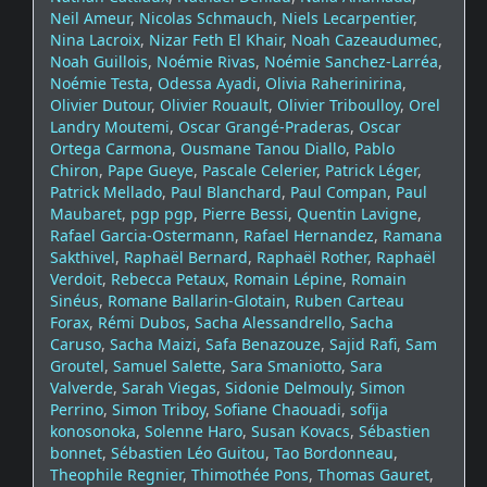
Neil Ameur
,
Nicolas Schmauch
,
Niels Lecarpentier
,
Nina Lacroix
,
Nizar Feth El Khair
,
Noah Cazeaudumec
,
Noah Guillois
,
Noémie Rivas
,
Noémie Sanchez-Larréa
,
Noémie Testa
,
Odessa Ayadi
,
Olivia Raherinirina
,
Olivier Dutour
,
Olivier Rouault
,
Olivier Triboulloy
,
Orel
Landry Moutemi
,
Oscar Grangé-Praderas
,
Oscar
Ortega Carmona
,
Ousmane Tanou Diallo
,
Pablo
Chiron
,
Pape Gueye
,
Pascale Celerier
,
Patrick Léger
,
Patrick Mellado
,
Paul Blanchard
,
Paul Compan
,
Paul
Maubaret
,
pgp pgp
,
Pierre Bessi
,
Quentin Lavigne
,
Rafael Garcia-Ostermann
,
Rafael Hernandez
,
Ramana
Sakthivel
,
Raphaël Bernard
,
Raphaël Rother
,
Raphaël
Verdoit
,
Rebecca Petaux
,
Romain Lépine
,
Romain
Sinéus
,
Romane Ballarin-Glotain
,
Ruben Carteau
Forax
,
Rémi Dubos
,
Sacha Alessandrello
,
Sacha
Caruso
,
Sacha Maizi
,
Safa Benazouze
,
Sajid Rafi
,
Sam
Groutel
,
Samuel Salette
,
Sara Smaniotto
,
Sara
Valverde
,
Sarah Viegas
,
Sidonie Delmouly
,
Simon
Perrino
,
Simon Triboy
,
Sofiane Chaouadi
,
sofija
konosonoka
,
Solenne Haro
,
Susan Kovacs
,
Sébastien
bonnet
,
Sébastien Léo Guitou
,
Tao Bordonneau
,
Theophile Regnier
,
Thimothée Pons
,
Thomas Gauret
,