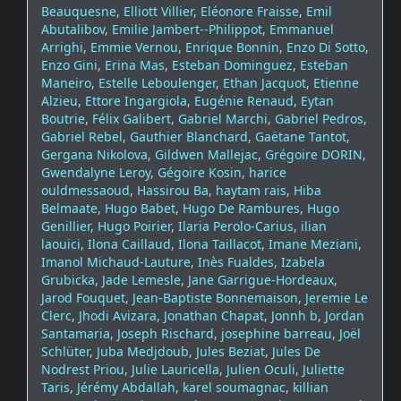
Beauquesne
,
Elliott Villier
,
Eléonore Fraisse
,
Emil
Abutalibov
,
Emilie Jambert--Philippot
,
Emmanuel
Arrighi
,
Emmie Vernou
,
Enrique Bonnin
,
Enzo Di Sotto
,
Enzo Gini
,
Erina Mas
,
Esteban Dominguez
,
Esteban
Maneiro
,
Estelle Leboulenger
,
Ethan Jacquot
,
Etienne
Alzieu
,
Ettore Ingargiola
,
Eugénie Renaud
,
Eytan
Boutrie
,
Félix Galibert
,
Gabriel Marchi
,
Gabriel Pedros
,
Gabriel Rebel
,
Gauthier Blanchard
,
Gaëtane Tantot
,
Gergana Nikolova
,
Gildwen Mallejac
,
Grégoire DORIN
,
Gwendalyne Leroy
,
Gégoire Kosin
,
harice
ouldmessaoud
,
Hassirou Ba
,
haytam rais
,
Hiba
Belmaate
,
Hugo Babet
,
Hugo De Rambures
,
Hugo
Genillier
,
Hugo Poirier
,
Ilaria Perolo-Carius
,
ilian
laouici
,
Ilona Caillaud
,
Ilona Taillacot
,
Imane Meziani
,
Imanol Michaud-Lauture
,
Inès Fualdes
,
Izabela
Grubicka
,
Jade Lemesle
,
Jane Garrigue-Hordeaux
,
Jarod Fouquet
,
Jean-Baptiste Bonnemaison
,
Jeremie Le
Clerc
,
Jhodi Avizara
,
Jonathan Chapat
,
Jonnh b
,
Jordan
Santamaria
,
Joseph Rischard
,
josephine barreau
,
Joël
Schlüter
,
Juba Medjdoub
,
Jules Beziat
,
Jules De
Nodrest Priou
,
Julie Lauricella
,
Julien Oculi
,
Juliette
Taris
,
Jérémy Abdallah
,
karel soumagnac
,
killian