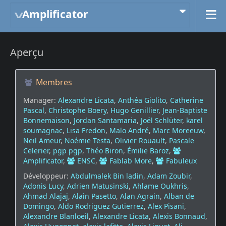
Amplificator
Aperçu
Membres
Manager:
Alexandre Licata
,
Anthéa Giolito
,
Catherine
Pascal
,
Christophe Boery
,
Hugo Genillier
,
Jean-Baptiste
Bonnemaison
,
Jordan Santamaria
,
Joël Schlüter
,
karel
soumagnac
,
Lisa Fredon
,
Malo André
,
Marc Moreeuw
,
Neil Ameur
,
Noémie Testa
,
Olivier Rouault
,
Pascale
Celerier
,
pgp pgp
,
Théo Biron
,
Émilie Baroz
,
Amplificator
,
ENSC
,
Fablab More
,
Fabuleux
Développeur:
Abdulmalek Bin ladin
,
Adam Zoubir
,
Adonis Lucy
,
Adrien Matusinski
,
Ahlame Oukhris
,
Ahmad Alajaj
,
Alain Pasetto
,
Alan Agrain
,
Alban de
Domingo
,
Aldo Rodriguez Gutierrez
,
Alex Pisani
,
Alexandre Blanloeil
,
Alexandre Licata
,
Alexis Bonnaud
,