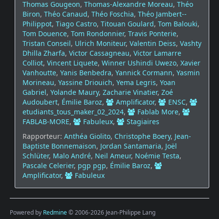
Thomas Gougeon
,
Thomas-Alexandre Moreau
,
Théo
Biron
,
Théo Canaud
,
Théo Foschia
,
Théo Jambert--
Philippot
,
Tiago Castro
,
Titouan Goulard
,
Tom Balouki
,
Tom Douence
,
Tom Rondonnier
,
Travis Ponterie
,
Tristan Conseil
,
Ulrich Moniteur
,
Valentin Deiss
,
Vashty
Dhilla Zharfa
,
Victor Cassagneau
,
Victor Lamarre
Colliot
,
Vincent Liquete
,
Winner Ushindi Uwezo
,
Xavier
Vanhoutte
,
Yanis Benbedra
,
Yannick Cormann
,
Yasmin
Morineau
,
Yassine Driouich
,
Yema Legris
,
Yoan
Gabriel
,
Yolande Maury
,
Zacharie Vinatier
,
Zoé
Audoubert
,
Émilie Baroz
,
Amplificator
,
ENSC
,
etudiants_tous_maker_02_2024
,
Fablab More
,
FABLAB-MORE
,
Fabuleux
,
Stagiaires
Rapporteur:
Anthéa Giolito
,
Christophe Boery
,
Jean-
Baptiste Bonnemaison
,
Jordan Santamaria
,
Joël
Schlüter
,
Malo André
,
Neil Ameur
,
Noémie Testa
,
Pascale Celerier
,
pgp pgp
,
Émilie Baroz
,
Amplificator
,
Fabuleux
Powered by
Redmine
© 2006-2026 Jean-Philippe Lang